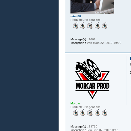
mimi88
Producteur légendaire
Message(s) :
2668
Inscription :
Ven Mars 22, 2013 19:00
Morcar
Producteur légendaire
Message(s) :
23716
Inscription :
Jeu Sep 07, 2006 0:15