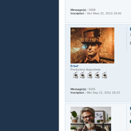
Message(s) :
2668
Inscription :
Ven Mars 22, 2013 19:00
Erbaf
Producteur légendaire
Message(s) :
9181
Inscription :
Mer Sep 21, 2011 18:15