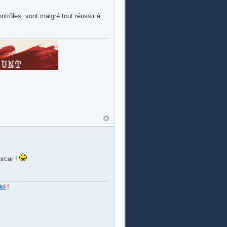
ntrôles, vont malgré tout réussir à
orcar !
ici
!