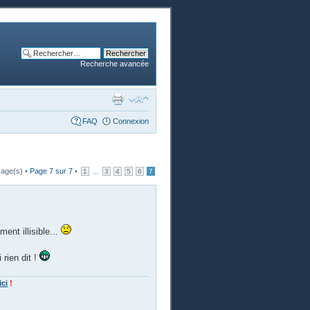
Recherche avancée
FAQ
Connexion
age(s) •
Page
7
sur
7
•
...
1
3
4
5
6
7
ent illisible...
 rien dit !
ici
!