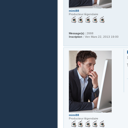
mimi88
Producteur légendaire
Message(s) :
2668
Inscription :
Ven Mars 22, 2013 19:00
mimi88
Producteur légendaire