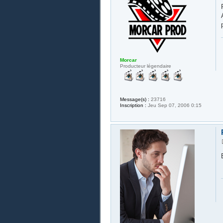
Morcar
Producteur légendaire
Message(s) :
23716
Inscription :
Jeu Sep 07, 2006 0:15