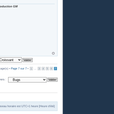
Production GM
age(s) •
Page
7
sur
7
•
...
1
3
4
5
6
7
vers :
useau horaire est UTC+1 heure [Heure d’été]