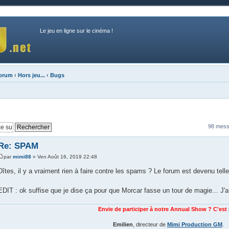
Le jeu en ligne sur le cinéma !
forum
‹
Hors jeu...
‹
Bugs
98 mess
Re: SPAM
par
mimi88
» Ven Août 16, 2019 22:48
Dîtes, il y a vraiment rien à faire contre les spams ? Le forum est devenu tellem
EDIT : ok suffise que je dise ça pour que Morcar fasse un tour de magie... J'ai
Envie de participer à notre Annual Show ? C'est
Emilien
, directeur de
Mimi Production GM
.