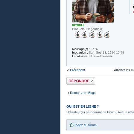
PITBULL
Producteur légendaire
Message(s) :
9776
Inscription :
Sam Sep 18, 2010 12:48
Localisation :
Gérardmerveille
Précédent
Afficher les 
Publier une
réponse
Retour vers Bugs
QUI EST EN LIGNE ?
Utilisateur(s) parcourant ce forum : Aucun utilisa
Index du forum