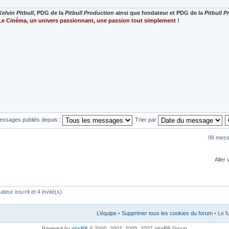
Kelvin Pitbull
, PDG de la
Pitbull Production
ainsi que fondateur et PDG de la
Pitbull 
Le Cinéma, un univers passionnant, une passion tout simplement !
messages publiés depuis :
Trier par
98 mess
Aller 
teur inscrit et 4 invité(s)
L’équipe
•
Supprimer tous les cookies du forum
• Le f
Powered by
phpBB
© 2000, 2002, 2005, 2007 phpBB Group