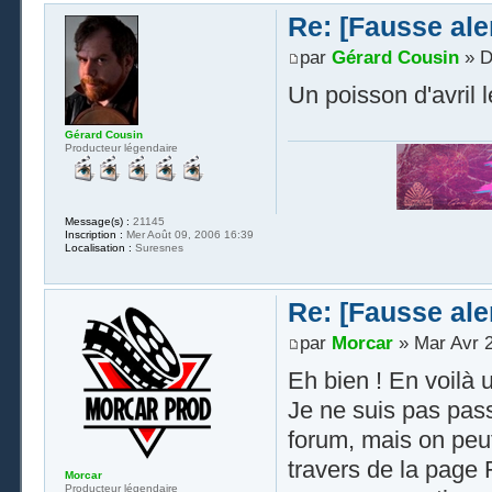
Re: [Fausse aler
par
Gérard Cousin
» D
Un poisson d'avril l
Gérard Cousin
Producteur légendaire
Message(s) :
21145
Inscription :
Mer Août 09, 2006 16:39
Localisation :
Suresnes
Re: [Fausse aler
par
Morcar
» Mar Avr 2
Eh bien ! En voilà 
Je ne suis pas pas
forum, mais on peut
travers de la page 
Morcar
Producteur légendaire