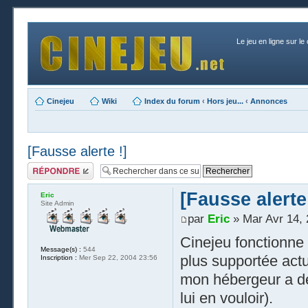
Le jeu en ligne sur le
Cinejeu
Wiki
Index du forum
‹
Hors jeu...
‹
Annonces
[Fausse alerte !]
Publier une
réponse
[Fausse alerte 
Eric
Site Admin
par
Eric
» Mar Avr 14, 
Cinejeu fonctionne
Message(s) :
544
plus supportée actu
Inscription :
Mer Sep 22, 2004 23:56
mon hébergeur a déc
lui en vouloir).