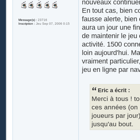
nouveaux continuent
En tout cas, bien c
fausse alerte, bie
Message(s) :
23716
Inscription :
Jeu Sep 07, 2006 0:15
aura un jour une fin
de maintenir le jeu
activité. 1500 conn
loin aujourd'hui. M
vraiment particulie
jeu en ligne par nav
Eric a écrit :
Merci à tous ! t
ces années (on 
joueurs par jour)
jusqu'au bout.