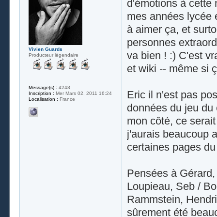
d'émotions à cette 
mes années lycée et 
à aimer ça, et surto
personnes extraordin
Vivien Guards
va bien ! :) C'est 
Producteur légendaire
et wiki -- même si 
Message(s) :
4248
Eric il n'est pas p
Inscription :
Mer Mars 02, 2011 16:24
Localisation :
France
données du jeu du 
mon côté, ce serait 
j'aurais beaucoup aim
certaines pages du 
Pensées à Gérard, M
Loupieau, Seb / Boo
Rammstein, Hendric
sûrement été beauc