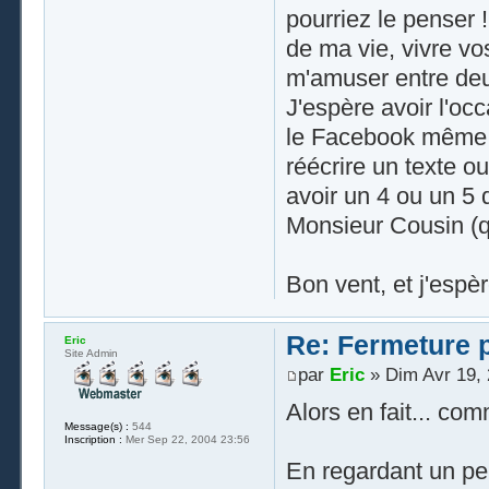
pourriez le penser 
de ma vie, vivre vo
m'amuser entre deu
J'espère avoir l'occ
le Facebook même si
réécrire un texte o
avoir un 4 ou un 5 
Monsieur Cousin (qu
Bon vent, et j'espèr
Re: Fermeture p
Eric
Site Admin
par
Eric
» Dim Avr 19, 
Alors en fait... com
Message(s) :
544
Inscription :
Mer Sep 22, 2004 23:56
En regardant un pe