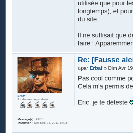
utilisée que pour le
longtemps), et pour
du site.
Il ne suffisait que 
faire ! Apparemmen
Re: [Fausse aler
par
Erbaf
» Dim Avr 19
Pas cool comme poi
Cela m'a permis de
Erbaf
Producteur légendaire
Eric, je te déteste
Message(s) :
9181
Inscription :
Mer Sep 21, 2011 18:15