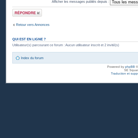
Afficher les messages publiés depuis :
Publier une
réponse
Retour vers Annonces
QUI EST EN LIGNE ?
Utilisateur(s) parcourant ce forum : Aucun utilisateur inscrit et 2 invité(s)
Index du forum
Powered by
phpBB
©
SE Squar
Traduction et suppo