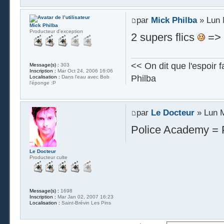
par
Mick Philba
» Lun 
Mick Philba
Producteur d'exception
2 supers flics
=> 
<< On dit que l'espoir fait
Message(s) :
303
Inscription :
Mar Oct 24, 2006 16:06
Philba
Localisation :
Dans l'eau avec Bob
l'éponge :P
par
Le Docteur
» Lun M
Police Academy = 
Le Docteur
Producteur culte
Message(s) :
1698
Inscription :
Mar Jan 02, 2007 16:23
Localisation :
Saint-Brévin Les Pins