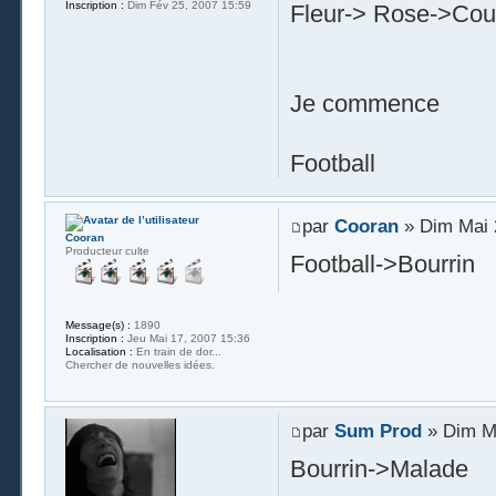
Inscription :
Dim Fév 25, 2007 15:59
Fleur-> Rose->Coule
Je commence
Football
par
Cooran
» Dim Mai 
Cooran
Producteur culte
Football->Bourrin
Message(s) :
1890
Inscription :
Jeu Mai 17, 2007 15:36
Localisation :
En train de dor...
Chercher de nouvelles idées.
par
Sum Prod
» Dim Ma
Bourrin->Malade