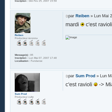
Inscription :
Dim Fév 25, 2007 15:59
par
Reiben
» Lun Mai 2
mardi
c'est raviol
Reiben
Producteur reconnu
Message(s) :
95
Inscription :
Lun Mai 07, 2007 17:48
Localisation :
Fundanse
par
Sum Prod
» Lun Ma
c'est ravioli
-> Mi
Sum Prod
Producteur culte