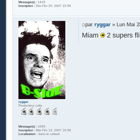
Message(s) :
1415
Inscription :
Dim Fév 25, 2007 15:59
par
ryggar
» Lun Mai 2
Miam
2 supers fl
ryggar
Producteur culte
Message(s) :
1055
Inscription :
Mar Fév 13, 2007 16:58
Localisation :
dans le coltard