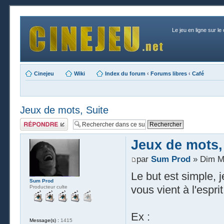
Le jeu en ligne sur le
Cinejeu
Wiki
Index du forum
‹
Forums libres
‹
Café
Jeux de mots, Suite
Publier une
réponse
Jeux de mots,
par
Sum Prod
» Dim Ma
Le but est simple, 
Sum Prod
vous vient à l'esprit
Producteur culte
Ex :
Message(s) :
1415