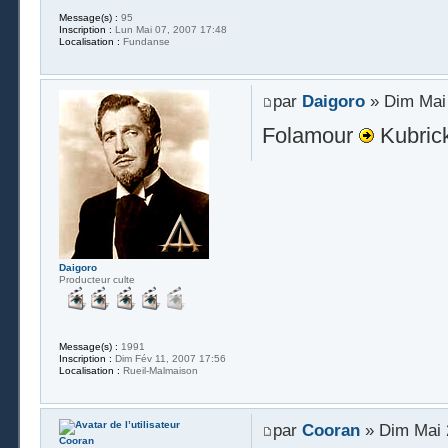
Message(s) :
95
Inscription :
Lun Mai 07, 2007 17:48
Localisation :
Fundanse
par
Daigoro
» Dim Mai 
Folamour
Kubric
Daigoro
Producteur culte
Message(s) :
1991
Inscription :
Dim Fév 11, 2007 17:56
Localisation :
Rueil-Malmaison
par
Cooran
» Dim Mai 
Cooran