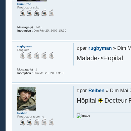
Sum Prod
Producteur culte
Message(s) :
1415
Inscription :
Dim Fév 25, 2007 15:59
rugbyman
par
rugbyman
» Dim Ma
Stagiaire
Malade->Hopital
Message(s) :
1
Inscription :
Dim Mai 20, 2007 9:38
par
Reiben
» Dim Mai 2
Hôpital
Docteur 
Reiben
Producteur reconnu