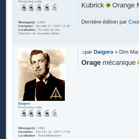
Producteur culte
Kubrick
Orange 
Dernière édition par
Coo
Message(s) :
1890
Inscription :
Jeu Mai 17, 2007 15:36
Localisation :
En train de dor...
Chercher de nouvelles idées.
par
Daigoro
» Dim Mai 
Orage
mécanique
Daigoro
Producteur culte
Message(s) :
1991
Inscription :
Dim Fév 11, 2007 17:56
Localisation :
Rueil-Malmaison