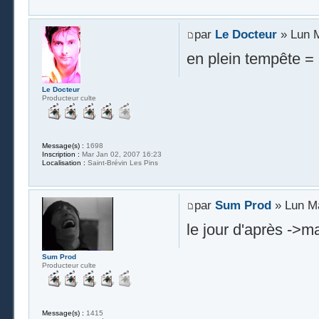
par
Le Docteur
» Lun M
en plein tempête = 
Le Docteur
Producteur culte
Message(s) :
1698
Inscription :
Mar Jan 02, 2007 16:23
Localisation :
Saint-Brévin Les Pins
par
Sum Prod
» Lun Ma
le jour d'après ->m
Sum Prod
Producteur culte
Message(s) :
1415