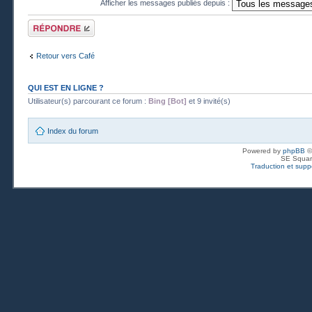
Afficher les messages publiés depuis :
Publier une
réponse
Retour vers Café
QUI EST EN LIGNE ?
Utilisateur(s) parcourant ce forum :
Bing [Bot]
et 9 invité(s)
Index du forum
Powered by
phpBB
©
SE Squar
Traduction et suppo