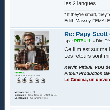
les 2 langues.
" If they're smart, they'
Edith Massey-FEMALE
Re: Papy Scott e
par
PITBULL
» Dim Déc
Ce film est sur ma l
Les retours sont mit
Kelvin Pitbull
, PDG d
Pitbull Production G
PITBULL
Producteur légendaire
Le Cinéma, un univer
Message(s) :
9776
Inscription :
Sam Sep 18, 2010 12:48
Localisation :
Gérardmerveille