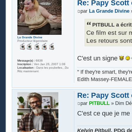
Re: Papy Scott e
par
La Grande Divine
»
PITBULL a écrit
Ce film est sur m
La Grande Divine
Les retours sont 
Producteur légendaire
C'est un signe
Message(s) :
6838
Inscription :
Ven Jan 26, 2007 1:08
Localisation :
Dans les poubelles...Du
" If they're smart, they'
Ritz maintenant
Edith Massey-FEMALE
Re: Papy Scott e
par
PITBULL
» Dim Déc
C'est ce que je me 
Kelvin Pitbull
, PDG d