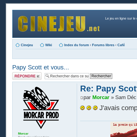
Le jeu en ligne sur le
Cinejeu
Wiki
Index du forum
‹
Forums libres
‹
Café
Papy Scott et vous...
Publier une
réponse
Re: Papy Scott
par
Morcar
» Sam Déc 
J'avais compl
Morcar