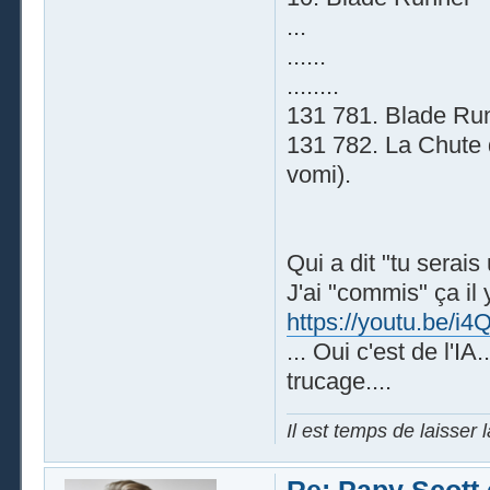
...
......
........
131 781. Blade Ru
131 782. La Chute
vomi).
Qui a dit "tu sera
J'ai "commis" ça il
https://youtu.be
... Oui c'est de l'I
trucage....
Il est temps de laisser 