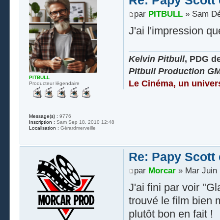
Re: Papy Scott e
par
PITBULL
» Sam Déc
J'ai l'impression q
Kelvin Pitbull
, PDG d
Pitbull Production G
PITBULL
Le Cinéma, un univer
Producteur légendaire
Message(s) :
9776
Inscription :
Sam Sep 18, 2010 12:48
Localisation :
Gérardmerveille
Re: Papy Scott e
par
Morcar
» Mar Juin 
J'ai fini par voir "G
trouvé le film bien
plutôt bon en fait !