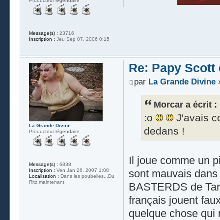
Producteur légendaire
Message(s) :
23716
Inscription :
Jeu Sep 07, 2006 0:15
Re: Papy Scott e
par
La Grande Divine
»
Morcar a écrit :
:o
J'avais c
La Grande Divine
dedans !
Producteur légendaire
Il joue comme un pi
Message(s) :
6838
sont mauvais dans
Inscription :
Ven Jan 26, 2007 1:08
Localisation :
Dans les poubelles...Du
Ritz maintenant
BASTERDS de Tarant
français jouent fau
quelque chose qui