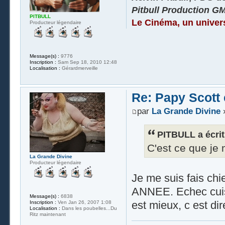
Pitbull Production G
PITBULL
Le Cinéma, un univer
Producteur légendaire
Message(s) :
9776
Inscription :
Sam Sep 18, 2010 12:48
Localisation :
Gérardmerveille
Re: Papy Scott e
par
La Grande Divine
»
PITBULL a écrit
C'est ce que je 
La Grande Divine
Producteur légendaire
Je me suis fais ch
ANNEE. Echec cuis
Message(s) :
6838
est mieux, c est dir
Inscription :
Ven Jan 26, 2007 1:08
Localisation :
Dans les poubelles...Du
Ritz maintenant