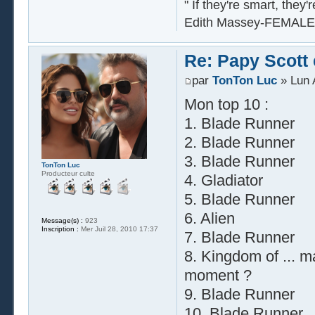
" If they're smart, they'
Edith Massey-FEMALE
Re: Papy Scott e
par
TonTon Luc
» Lun 
Mon top 10 :
1. Blade Runner
2. Blade Runner
3. Blade Runner
TonTon Luc
Producteur culte
4. Gladiator
5. Blade Runner
6. Alien
Message(s) :
923
Inscription :
Mer Juil 28, 2010 17:37
7. Blade Runner
8. Kingdom of ... m
moment ?
9. Blade Runner
10. Blade Runner