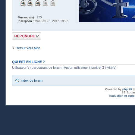
Message(s) :
225
Inscription :
Mar Fév 23, 2016 19:25
Publier une
réponse
Retour vers Aide
QUI EST EN LIGNE ?
Utilisateur(s) parcourant ce forum : Aucun utilisateur inscrit et 3 invité(s)
Index du forum
Powered by
phpBB
©
SE Squar
Traduction et suppo