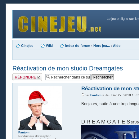
Le jeu en ligne sur le
Cinejeu
Wiki
Index du forum
‹
Hors jeu...
‹
Aide
Réactivation de mon studio Dreamgates
Publier une
réponse
Réactivation de mon s
par
Fantom
» Jeu Déc 27, 2018 18:3
Bonjours, suite à une trop longu
D R E A M G A T E S
STUD
Fantom
Producteur d'exception