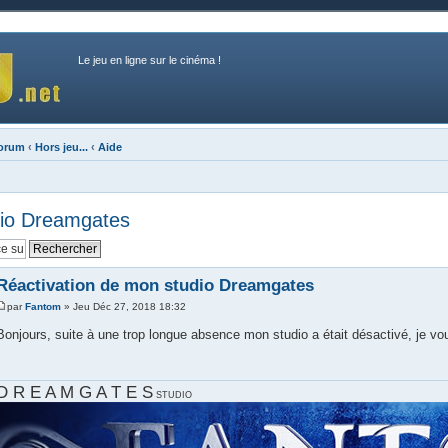
Le jeu en ligne sur le cinéma !
forum
‹
Hors jeu...
‹
Aide
dio Dreamgates
Réactivation de mon studio Dreamgates
par
Fantom
» Jeu Déc 27, 2018 18:32
Bonjours, suite à une trop longue absence mon studio a était désactivé, je vou
D R E A M G A T E S
STUDIO