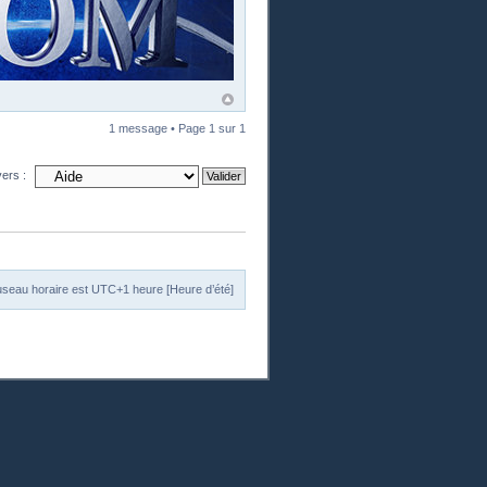
1 message • Page
1
sur
1
vers :
useau horaire est UTC+1 heure [Heure d’été]