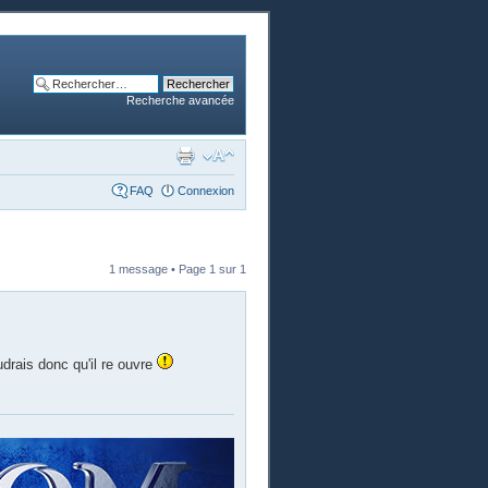
Recherche avancée
FAQ
Connexion
1 message • Page
1
sur
1
drais donc qu'il re ouvre