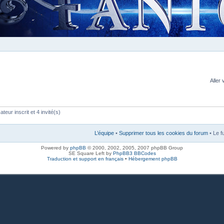
Aller 
teur inscrit et 4 invité(s)
L’équipe
•
Supprimer tous les cookies du forum
• Le f
Powered by
phpBB
© 2000, 2002, 2005, 2007 phpBB Group
SE Square Left by
PhpBB3 BBCodes
Traduction et support en français
•
Hébergement phpBB