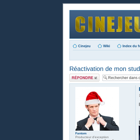
Cinejeu
Wiki
Index du 
Réactivation de mon stu
Publier une
réponse
Fantom
Producteur d'exception