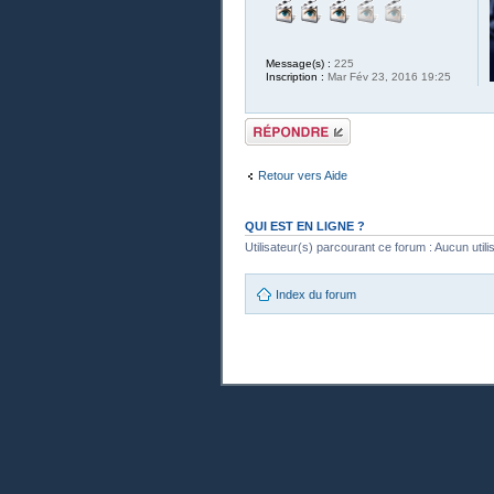
Message(s) :
225
Inscription :
Mar Fév 23, 2016 19:25
Publier une
réponse
Retour vers Aide
QUI EST EN LIGNE ?
Utilisateur(s) parcourant ce forum : Aucun utilisa
Index du forum