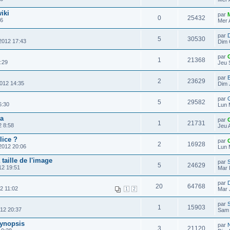
iki
par
0
25432
46
Mer 
par
D
5
30530
2012 17:43
Dim 
par
1
21368
:29
Jeu 
par
E
2
23629
2012 14:35
Dim 
par
G
5
29582
6:30
Lun 
ia
par
1
21731
2 8:58
Jeu 
lice ?
par
2
16928
2012 20:06
Lun 
taille de l'image
par
5
24629
12 19:51
Mar 
par
20
64768
2 11:02
Mar 
1
2
par
1
15903
12 20:37
Sam 
synopsis
par
3
21120