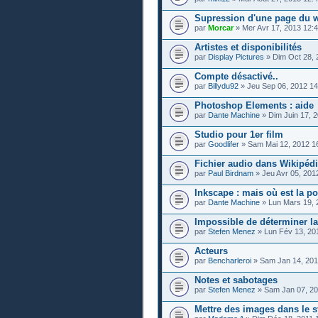
Supression d'une page du w
par
Morcar
» Mer Avr 17, 2013 12:
Artistes et disponibilités
par
Display Pictures
» Dim Oct 28, 
Compte désactivé..
par
Billydu92
» Jeu Sep 06, 2012 14
Photoshop Elements : aide
par
Dante Machine
» Dim Juin 17, 
Studio pour 1er film
par
Goodlifer
» Sam Mai 12, 2012 1
Fichier audio dans Wikipéd
par
Paul Birdnam
» Jeu Avr 05, 201
Inkscape : mais où est la po
par
Dante Machine
» Lun Mars 19, 
Impossible de déterminer la 
par
Stefen Menez
» Lun Fév 13, 20
Acteurs
par
Bencharleroi
» Sam Jan 14, 201
Notes et sabotages
par
Stefen Menez
» Sam Jan 07, 20
Mettre des images dans le 