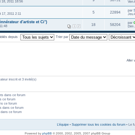
9
30751
 18, 2011 18:56
Ven 
par
5
22894
 17, 2011 2:11
Jeu 
nnérateur d'artiste et Ci°)
par
18
58204
11:48
Dim 
1
2
ubliés depuis :
Trier par
Aller 
teur inscrit et 3 invité(s)
ets dans ce forum
s ce forum
ns ce forum
s dans ce forum
s dans ce forum
L’équipe
•
Supprimer tous les cookies du forum
• Le f
Powered by
phpBB
© 2000, 2002, 2005, 2007 phpBB Group