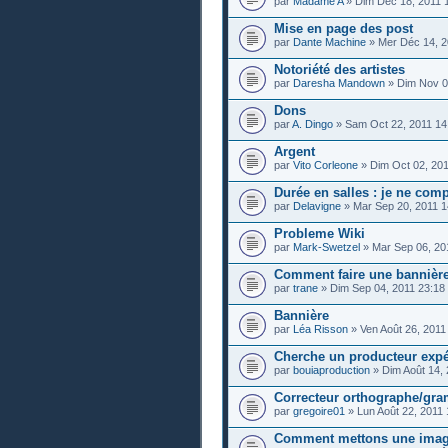
par
Madame A
» Dim Déc 18, 2011 
Mise en page des post
par
Dante Machine
» Mer Déc 14, 2
Notoriété des artistes
par
Daresha Mandown
» Dim Nov 0
Dons
par
A. Dingo
» Sam Oct 22, 2011 14
Argent
par
Vito Corleone
» Dim Oct 02, 201
Durée en salles : je ne comp
par
Delavigne
» Mar Sep 20, 2011 1
Probleme Wiki
par
Mark-Swetzel
» Mar Sep 06, 20
Comment faire une bannière 
par
trane
» Dim Sep 04, 2011 23:18
Bannière
par
Léa Risson
» Ven Août 26, 2011
Cherche un producteur expér
par
bouiaproduction
» Dim Août 14, 
Correcteur orthographe/gr
par
gregoire01
» Lun Août 22, 2011 
Comment mettons une imag