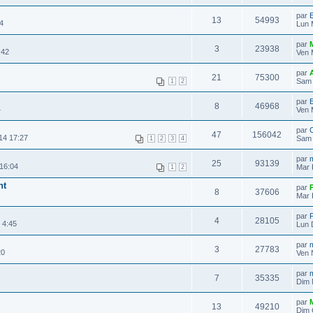
par
E
13
54993
4
Lun 
par
3
23938
:42
Ven 
par
A
21
75300
Sam 
1
2
par
E
8
46968
4
Ven 
par
47
156042
14 17:27
Sam 
1
2
3
4
par
25
93139
16:04
Mar 
1
2
nt
par
8
37606
Mar 
par
P
4
28105
 4:45
Lun 
par
3
27783
20
Ven 
par
7
35335
Dim 
par
13
49210
Dim 