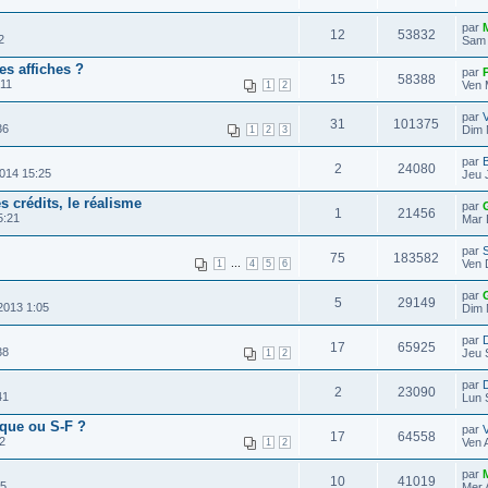
par
12
53832
2
Sam 
s affiches ?
par
15
58388
:11
Ven 
1
2
par
31
101375
36
Dim 
1
2
3
par
B
2
24080
014 15:25
Jeu 
es crédits, le réalisme
par
1
21456
5:21
Mar 
par
75
183582
...
Ven 
1
4
5
6
par
5
29149
2013 1:05
Dim 
par
D
17
65925
38
Jeu 
1
2
par
D
2
23090
41
Lun 
ique ou S-F ?
par
17
64558
32
Ven 
1
2
par
10
41019
45
Mer 