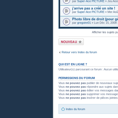
par
Super-Ace PICTURE
» Jeu Août
j'arrive pas a créé un site !
par
Super-Ace PICTURE
» Mer Août
Photo libre de droit (pour gé
par
gregoire01
» Lun Déc 15, 2008 
Afficher les sujets p
Publier un nouveau
sujet
Retour vers Index du forum
QUI EST EN LIGNE ?
Utilisateur(s) parcourant ce forum : Aucun utilisa
PERMISSIONS DU FORUM
Vous
ne pouvez pas
publier de nouveaux suj
Vous
ne pouvez pas
répondre aux sujets dan
Vous
ne pouvez pas
éditer vos messages da
Vous
ne pouvez pas
supprimer vos message
Vous
ne pouvez pas
insérer de pièces jointe
Index du forum