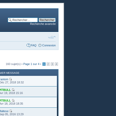
Recherche avancée
FAQ
Connexion
160 sujet(s) •
Page
1
sur
4
•
1
2
3
4
NIER MESSAGE
Fantom
Déc 27, 2018 18:32
PITBULL
Avr 19, 2018 15:16
PITBULL
Avr 18, 2018 18:35
Maltese
Sep 05, 2016 13:29