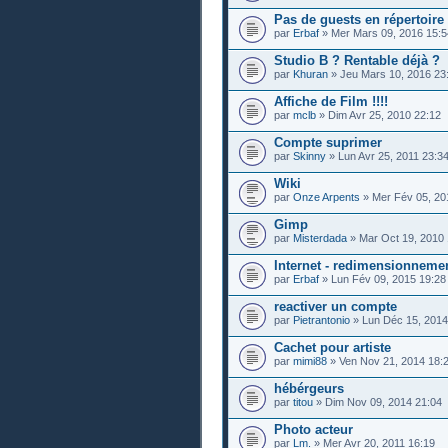
Pas de guests en répertoire
par
Erbaf
» Mer Mars 09, 2016 15:5
Studio B ? Rentable déjà ?
par
Khuran
» Jeu Mars 10, 2016 23
Affiche de Film !!!!
par
mclb
» Dim Avr 25, 2010 22:12
Compte suprimer
par
Skinny
» Lun Avr 25, 2011 23:3
Wiki
par
Onze Arpents
» Mer Fév 05, 20
Gimp
par
Misterdada
» Mar Oct 19, 2010 
Internet - redimensionneme
par
Erbaf
» Lun Fév 09, 2015 19:28
reactiver un compte
par
Pietrantonio
» Lun Déc 15, 2014
Cachet pour artiste
par
mimi88
» Ven Nov 21, 2014 18:
hébérgeurs
par
titou
» Dim Nov 09, 2014 21:04
Photo acteur
par
Lm.
» Mer Avr 20, 2011 16:19