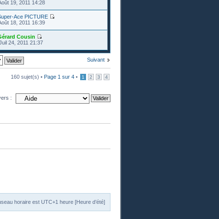
Août 19, 2011 14:28
Super-Ace PICTURE
Août 18, 2011 16:39
Gérard Cousin
Juil 24, 2011 21:37
Suivant
160 sujet(s) •
Page
1
sur
4
•
1
2
3
4
vers :
useau horaire est UTC+1 heure [Heure d’été]