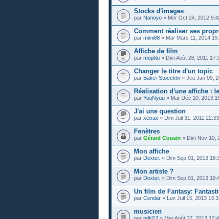
Stocks d'images
par
Nanoyo
» Mer Oct 24, 2012 9:4
Comment réaliser ses propre
par
mimi88
» Mar Mars 11, 2014 19
Affiche de film
par
moplito
» Dim Août 28, 2011 17:
Changer le titre d'un topic
par
Baker Stoecklin
» Jeu Jan 09, 2
Réalisation d'une affiche : l
par
YuuNyuu
» Mar Déc 10, 2013 1
J'ai une question
par
xetrax
» Dim Juil 31, 2011 22:33
Fenètres
par
Gérard Cousin
» Dim Nov 10, 
Mon affiche
par
Dexter.
» Dim Sep 01, 2013 18:
Mon artiste ?
par
Dexter.
» Dim Sep 01, 2013 19:
Un film de Fantasy: Fantast
par
Cendar
» Lun Juil 15, 2013 16:
musicien
par
mikl12
» Mar Août 27, 2013 12: