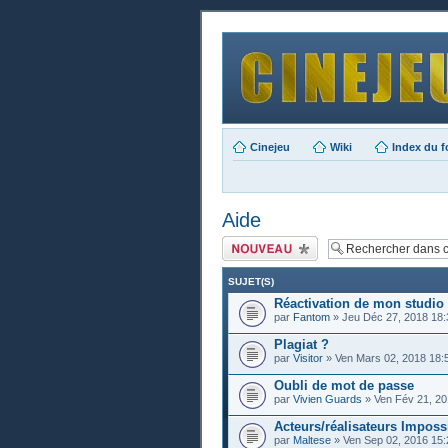
Cinejeu
Wiki
Index du 
Aide
Publier un nouveau
sujet
SUJET(S)
Réactivation de mon studio
par
Fantom
» Jeu Déc 27, 2018 18:
Plagiat ?
par
Visitor
» Ven Mars 02, 2018 18:
Oubli de mot de passe
par
Vivien Guards
» Ven Fév 21, 20
Acteurs/réalisateurs Imposs
par
Maltese
» Ven Sep 02, 2016 15: