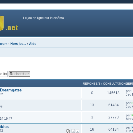
Le jeu en ligne sur le cinéma !
forum
‹
Hors jeu...
‹
Aide
RÉPONSE(S)
CONSULTATION(S)
DER
 Dreamgates
par
0
145618
32
Jeu 
par
13
61484
59
Jeu 
par
3
27773
14 19:47
Mer 
ibles
par
16
64134
23
Lun 
1
2