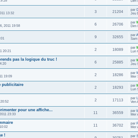
19:28
Dim 
par
3
21204
011 13:32
Jeu 
par
6
26706
6, 2011 19:58
Dim 
par
A
9
32655
:01
Sam 
par
2
18089
1 20:21
Lun 
rends pas la logique du truc !
par
6
25885
4:20
Jeu 
par
2
18286
11 19:09
Mer 
publicitaire
par
2
18293
Lun 
par
2
17113
 20:52
Ven 
imenter pour une affiche...
par
b
11
36559
2011 23:33
Mer 
ammaire
par
F
11
36702
10:02
Mer 
e !
par