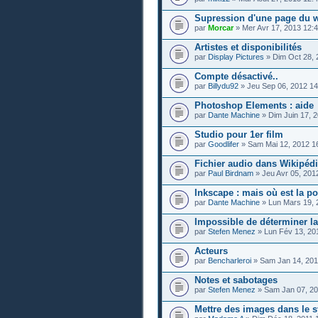
Supression d'une page du w
par
Morcar
» Mer Avr 17, 2013 12:
Artistes et disponibilités
par
Display Pictures
» Dim Oct 28, 
Compte désactivé..
par
Billydu92
» Jeu Sep 06, 2012 14
Photoshop Elements : aide
par
Dante Machine
» Dim Juin 17, 
Studio pour 1er film
par
Goodlifer
» Sam Mai 12, 2012 1
Fichier audio dans Wikipéd
par
Paul Birdnam
» Jeu Avr 05, 201
Inkscape : mais où est la po
par
Dante Machine
» Lun Mars 19, 
Impossible de déterminer la 
par
Stefen Menez
» Lun Fév 13, 20
Acteurs
par
Bencharleroi
» Sam Jan 14, 201
Notes et sabotages
par
Stefen Menez
» Sam Jan 07, 20
Mettre des images dans le 