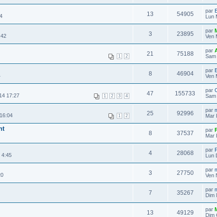
par
E
13
54905
4
Lun 
par
3
23895
:42
Ven 
par
A
21
75188
Sam 
1
2
par
E
8
46904
4
Ven 
par
47
155733
14 17:27
Sam 
1
2
3
4
par
25
92996
16:04
Mar 
1
2
nt
par
8
37537
Mar 
par
P
4
28068
 4:45
Lun 
par
3
27750
20
Ven 
par
7
35267
Dim 
par
13
49129
Dim 