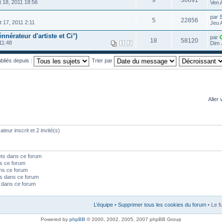
9
30691
 18, 2011 18:56
Ven 
par
5
22856
 17, 2011 2:11
Jeu 
nnérateur d'artiste et Ci°)
par
18
58120
11:48
Dim 
1
2
ubliés depuis :
Trier par
Aller 
teur inscrit et 2 invité(s)
ets dans ce forum
s ce forum
ns ce forum
s dans ce forum
s dans ce forum
L’équipe
•
Supprimer tous les cookies du forum
• Le f
Powered by
phpBB
© 2000, 2002, 2005, 2007 phpBB Group