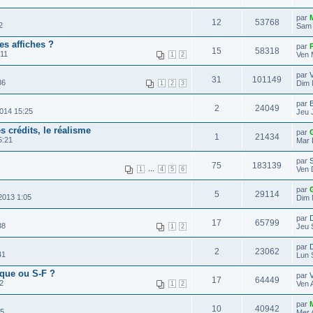
par
12
53768
2
Sam 
s affiches ?
par
15
58318
:11
Ven 
1
2
par
31
101149
36
Dim 
1
2
3
par
B
2
24049
014 15:25
Jeu 
es crédits, le réalisme
par
1
21434
5:21
Mar 
par
75
183139
...
Ven 
1
4
5
6
par
5
29114
2013 1:05
Dim 
par
D
17
65799
38
Jeu 
1
2
par
D
2
23062
41
Lun 
ique ou S-F ?
par
17
64449
32
Ven 
1
2
par
10
40942
45
Mer 