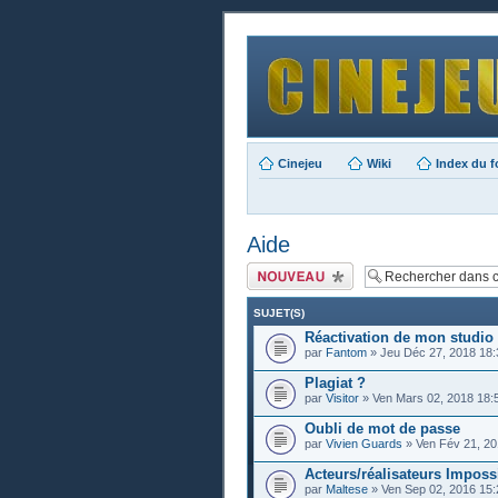
Cinejeu
Wiki
Index du 
Aide
Publier un nouveau
sujet
SUJET(S)
Réactivation de mon studio
par
Fantom
» Jeu Déc 27, 2018 18:
Plagiat ?
par
Visitor
» Ven Mars 02, 2018 18:
Oubli de mot de passe
par
Vivien Guards
» Ven Fév 21, 20
Acteurs/réalisateurs Imposs
par
Maltese
» Ven Sep 02, 2016 15: