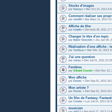
Stocks d'images
par
Nanoyo
» Mer Oct 24, 2012 9:4
Comment réaliser ses propre
par
mimi88
» Mar Mars 11, 2014 19
Affiche de film
par
moplito
» Dim Août 28, 2011 17:
Changer le titre d'un topic
par
Baker Stoecklin
» Jeu Jan 09, 2
Réalisation d'une affiche : l
par
YuuNyuu
» Mar Déc 10, 2013 1
J'ai une question
par
xetrax
» Dim Juil 31, 2011 22:33
Fenètres
par
Gérard Cousin
» Dim Nov 10, 
Mon affiche
par
Dexter.
» Dim Sep 01, 2013 18:
Mon artiste ?
par
Dexter.
» Dim Sep 01, 2013 19:
Un film de Fantasy: Fantast
par
Cendar
» Lun Juil 15, 2013 16:
musicien
par
mikl12
» Mar Août 27, 2013 12: