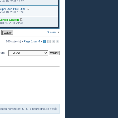
Août 19, 2011 14:28
Super-Ace PICTURE
Août 18, 2011 16:39
Gérard Cousin
Juil 24, 2011 21:37
Suivant
160 sujet(s) •
Page
1
sur
4
•
1
2
3
4
vers :
useau horaire est UTC+1 heure [Heure d’été]