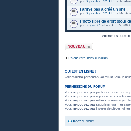
par
Super-Ace PICTURE
» Jeu Août
j'arrive pas a créé un site !
par
Super-Ace PICTURE
» Mer Août
Photo libre de droit (pour gé
par
gregoire01
» Lun Déc 15, 2008 
Afficher les sujets p
Publier un nouveau
sujet
Retour vers Index du forum
QUI EST EN LIGNE ?
Utilisateur(s) parcourant ce forum : Aucun utilisa
PERMISSIONS DU FORUM
Vous
ne pouvez pas
publier de nouveaux suj
Vous
ne pouvez pas
répondre aux sujets dan
Vous
ne pouvez pas
éditer vos messages da
Vous
ne pouvez pas
supprimer vos message
Vous
ne pouvez pas
insérer de pièces jointe
Index du forum