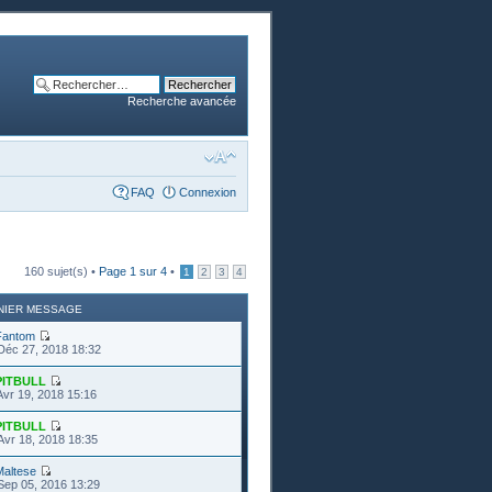
Recherche avancée
FAQ
Connexion
160 sujet(s) •
Page
1
sur
4
•
1
2
3
4
NIER MESSAGE
Fantom
Déc 27, 2018 18:32
PITBULL
Avr 19, 2018 15:16
PITBULL
Avr 18, 2018 18:35
Maltese
Sep 05, 2016 13:29