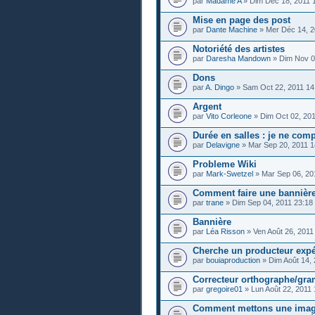
par
Madame A
» Dim Déc 18, 2011 
Mise en page des post
par
Dante Machine
» Mer Déc 14, 2
Notoriété des artistes
par
Daresha Mandown
» Dim Nov 0
Dons
par
A. Dingo
» Sam Oct 22, 2011 14
Argent
par
Vito Corleone
» Dim Oct 02, 201
Durée en salles : je ne comp
par
Delavigne
» Mar Sep 20, 2011 1
Probleme Wiki
par
Mark-Swetzel
» Mar Sep 06, 20
Comment faire une bannière 
par
trane
» Dim Sep 04, 2011 23:18
Bannière
par
Léa Risson
» Ven Août 26, 2011
Cherche un producteur expér
par
bouiaproduction
» Dim Août 14, 
Correcteur orthographe/gr
par
gregoire01
» Lun Août 22, 2011 
Comment mettons une imag