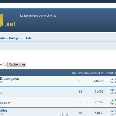
Le jeu en ligne sur le cinéma !
forum
‹
Hors jeu...
‹
Aide
RÉPONSE(S)
CONSULTATION(S)
DER
 Dreamgates
par
0
145356
32
Jeu 
par
13
61401
59
Jeu 
par
3
27729
14 19:47
Mer 
ibles
par
16
64033
23
Lun 
1
2