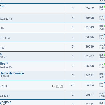
iki
par
0
25412
46
Mer 
par
D
5
30498
2012 17:43
Dim 
par
1
21343
:29
Jeu 
par
E
2
23596
2012 14:35
Dim 
par
G
5
29539
6:30
Lun 
ia
par
1
21707
2 8:58
Jeu 
lice ?
par
2
16908
2012 20:06
Lun 
taille de l'image
par
5
24591
12 19:51
Mar 
par
20
64664
2 11:02
Mar 
1
2
par
1
15877
12 20:37
Sam 
synopsis
par
3
21091