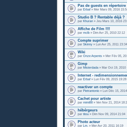
Pas de guests en répertoire
par
Erbaf
» Mer Mars 09, 2016 15:5
Studio B ? Rentable déjà ?
par
Khuran
» Jeu Mars 10, 2016 23
Affiche de Film !!!!
par
mclb
» Dim Avr 25, 2010 22:12
Compte suprimer
par
Skinny
» Lun Avr 25, 2011 23:3
Wiki
par
Onze Arpents
» Mer Fév 05, 20
Gimp
par
Misterdada
» Mar Oct 19, 2010 
Internet - redimensionneme
par
Erbaf
» Lun Fév 09, 2015 19:28
reactiver un compte
par
Pietrantonio
» Lun Déc 15, 2014
Cachet pour artiste
par
mimi88
» Ven Nov 21, 2014 18:
hébérgeurs
par
titou
» Dim Nov 09, 2014 21:04
Photo acteur
par
Lm.
» Mer Avr 20, 2011 16:19