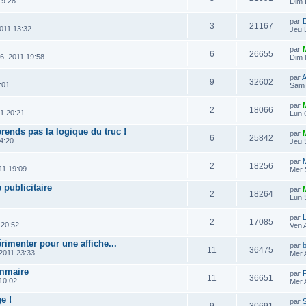
19:28
Dim 
par
3
21167
011 13:32
Jeu 
par
6
26655
6, 2011 19:58
Dim 
par
A
9
32602
:01
Sam 
par
2
18066
1 20:21
Lun 
rends pas la logique du truc !
par
6
25842
4:20
Jeu 
par
2
18256
11 19:09
Mer 
publicitaire
par
2
18264
Lun 
par
2
17085
 20:52
Ven 
imenter pour une affiche...
par
b
11
36475
2011 23:33
Mer 
ammaire
par
F
11
36651
10:02
Mer 
e !
par