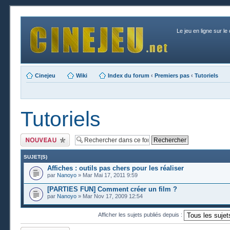
Le jeu en ligne sur le
Cinejeu
Wiki
Index du forum
‹
Premiers pas
‹
Tutoriels
Tutoriels
Publier un nouveau
sujet
SUJET(S)
Affiches : outils pas chers pour les réaliser
par
Nanoyo
» Mar Mai 17, 2011 9:59
[PARTIES FUN] Comment créer un film ?
par
Nanoyo
» Mar Nov 17, 2009 12:54
Afficher les sujets publiés depuis :