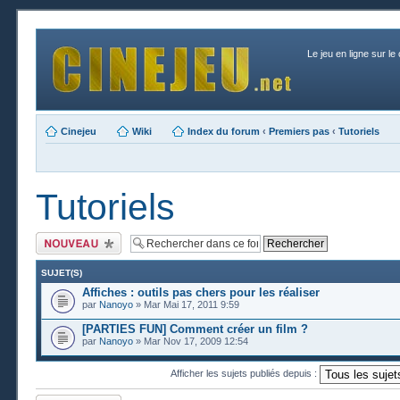
Le jeu en ligne sur le
Cinejeu
Wiki
Index du forum
‹
Premiers pas
‹
Tutoriels
Tutoriels
Publier un nouveau
sujet
SUJET(S)
Affiches : outils pas chers pour les réaliser
par
Nanoyo
» Mar Mai 17, 2011 9:59
[PARTIES FUN] Comment créer un film ?
par
Nanoyo
» Mar Nov 17, 2009 12:54
Afficher les sujets publiés depuis :