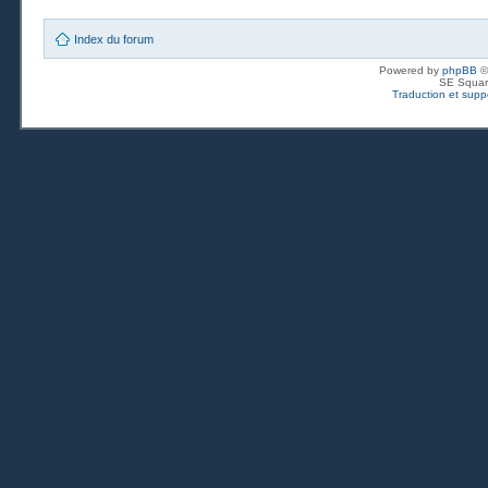
Index du forum
Powered by
phpBB
©
SE Squar
Traduction et suppo