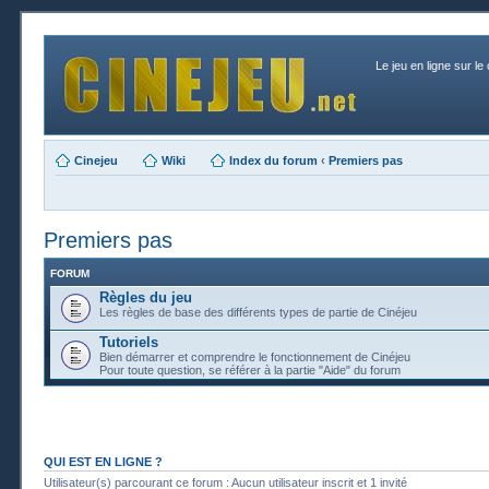
Le jeu en ligne sur le
Cinejeu
Wiki
Index du forum
‹
Premiers pas
Premiers pas
FORUM
Règles du jeu
Les règles de base des différents types de partie de Cinéjeu
Tutoriels
Bien démarrer et comprendre le fonctionnement de Cinéjeu
Pour toute question, se référer à la partie "Aide" du forum
QUI EST EN LIGNE ?
Utilisateur(s) parcourant ce forum : Aucun utilisateur inscrit et 1 invité