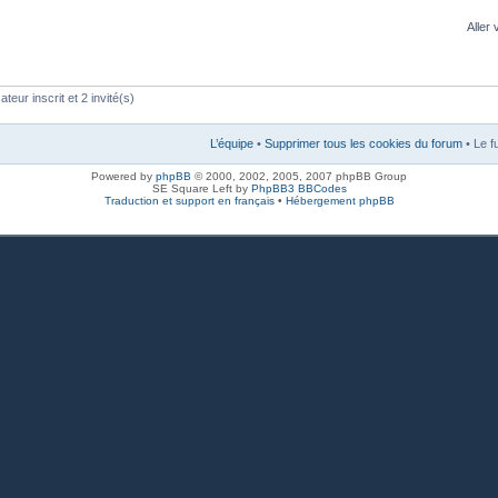
Aller 
teur inscrit et 2 invité(s)
L’équipe
•
Supprimer tous les cookies du forum
• Le f
Powered by
phpBB
© 2000, 2002, 2005, 2007 phpBB Group
SE Square Left by
PhpBB3 BBCodes
Traduction et support en français
•
Hébergement phpBB