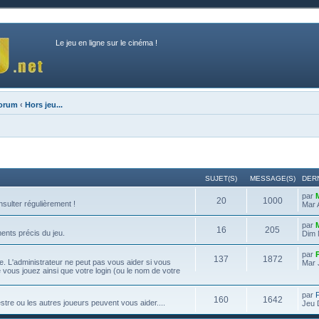
Le jeu en ligne sur le cinéma !
forum
‹
Hors jeu...
SUJET(S)
MESSAGE(S)
DER
par
20
1000
onsulter régulièrement !
Mar 
par
16
205
ents précis du jeu.
Dim 
par
137
1872
. L'administrateur ne peut pas vous aider si vous
Mar 
e vous jouez ainsi que votre login (ou le nom de votre
par
160
1642
re ou les autres joueurs peuvent vous aider....
Jeu 