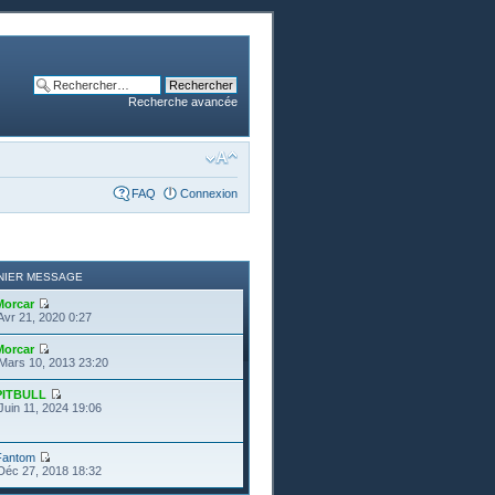
Recherche avancée
FAQ
Connexion
NIER MESSAGE
Morcar
Avr 21, 2020 0:27
Morcar
Mars 10, 2013 23:20
PITBULL
Juin 11, 2024 19:06
Fantom
Déc 27, 2018 18:32