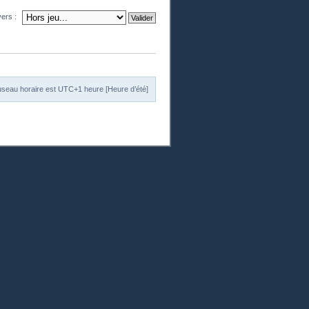
vers :
useau horaire est UTC+1 heure [Heure d’été]