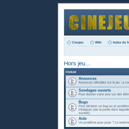
Cinejeu
Wiki
Index du 
Hors jeu...
FORUM
Annonces
Annonces officielles sur le jeu : à c
Sondages ouverts
Pour donner votre avis sur des élém
Bugs
Pour déclarer un bug ou un problème
n'indiquez pas la partie dans laquell
société).
Aide
Un problème pour jouer ? Le webmest