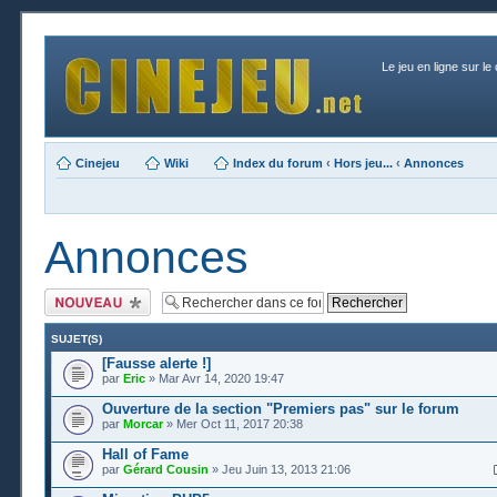
Le jeu en ligne sur le
Cinejeu
Wiki
Index du forum
‹
Hors jeu...
‹
Annonces
Annonces
Publier un nouveau
sujet
SUJET(S)
[Fausse alerte !]
par
Eric
» Mar Avr 14, 2020 19:47
Ouverture de la section "Premiers pas" sur le forum
par
Morcar
» Mer Oct 11, 2017 20:38
Hall of Fame
par
Gérard Cousin
» Jeu Juin 13, 2013 21:06