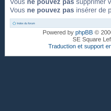
Vous
ne pouvez pas
supprimer 
Vous
ne pouvez pas
insérer de p
Index du forum
Powered by
phpBB
© 2000
SE Square Lef
Traduction et support en