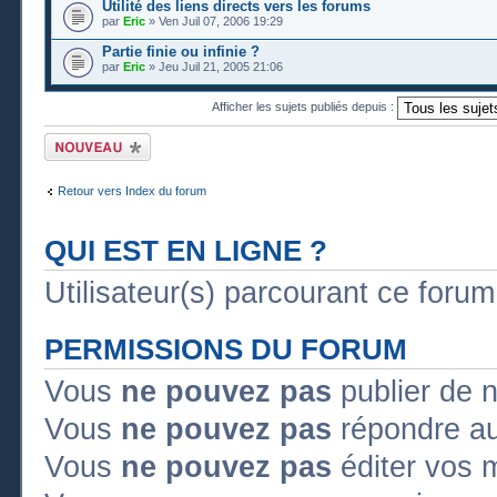
Utilité des liens directs vers les forums
par
Eric
» Ven Juil 07, 2006 19:29
Partie finie ou infinie ?
par
Eric
» Jeu Juil 21, 2005 21:06
Afficher les sujets publiés depuis :
Publier un nouveau
sujet
Retour vers Index du forum
QUI EST EN LIGNE ?
Utilisateur(s) parcourant ce forum :
PERMISSIONS DU FORUM
Vous
ne pouvez pas
publier de 
Vous
ne pouvez pas
répondre au
Vous
ne pouvez pas
éditer vos 