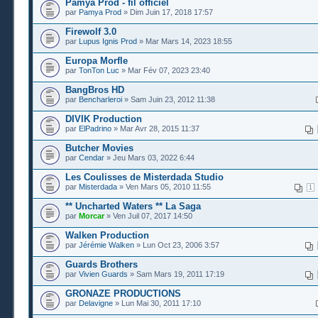
Pamya Prod - fil officiel
par
Pamya Prod
» Dim Juin 17, 2018 17:57
Firewolf 3.0
par
Lupus Ignis Prod
» Mar Mars 14, 2023 18:55
Europa Morfle
par
TonTon Luc
» Mar Fév 07, 2023 23:40
BangBros HD
par
Bencharleroi
» Sam Juin 23, 2012 11:38
DIVIK Production
par
ElPadrino
» Mar Avr 28, 2015 11:37
Butcher Movies
par
Cendar
» Jeu Mars 03, 2022 6:44
Les Coulisses de Misterdada Studio
par
Misterdada
» Ven Mars 05, 2010 11:55
1
** Uncharted Waters ** La Saga
par
Morcar
» Ven Juil 07, 2017 14:50
Walken Production
par
Jérémie Walken
» Lun Oct 23, 2006 3:57
Guards Brothers
par
Vivien Guards
» Sam Mars 19, 2011 17:19
GRONAZE PRODUCTIONS
par
Delavigne
» Lun Mai 30, 2011 17:10