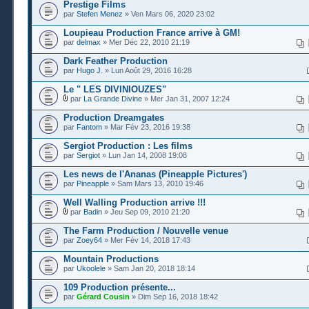
Prestige Films
par
Stefen Menez
» Ven Mars 06, 2020 23:02
Loupieau Production France arrive à GM!
par
delmax
» Mer Déc 22, 2010 21:19
Dark Feather Production
par
Hugo J.
» Lun Août 29, 2016 16:28
Le " LES DIVINIOUZES"
par
La Grande Divine
» Mer Jan 31, 2007 12:24
Production Dreamgates
par
Fantom
» Mar Fév 23, 2016 19:38
Sergiot Production : Les films
par
Sergiot
» Lun Jan 14, 2008 19:08
Les news de l'Ananas (Pineapple Pictures')
par
Pineapple
» Sam Mars 13, 2010 19:46
Well Walling Production arrive !!!
par
Badin
» Jeu Sep 09, 2010 21:20
The Farm Production / Nouvelle venue
par
Zoey64
» Mer Fév 14, 2018 17:43
Mountain Productions
par
Ukoolele
» Sam Jan 20, 2018 18:14
109 Production présente...
par
Gérard Cousin
» Dim Sep 16, 2018 18:42