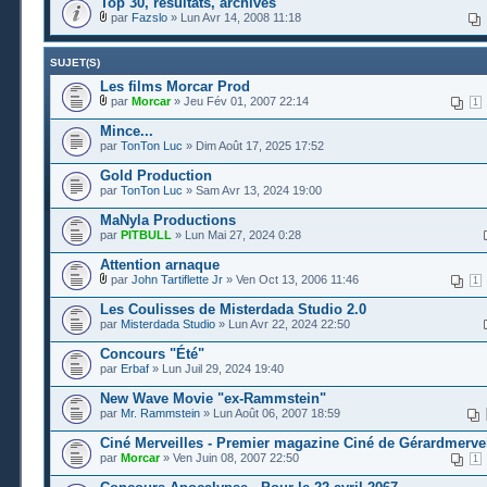
Top 30, résultats, archives
par
Fazslo
» Lun Avr 14, 2008 11:18
SUJET(S)
Les films Morcar Prod
par
Morcar
» Jeu Fév 01, 2007 22:14
1
Mince...
par
TonTon Luc
» Dim Août 17, 2025 17:52
Gold Production
par
TonTon Luc
» Sam Avr 13, 2024 19:00
MaNyla Productions
par
PITBULL
» Lun Mai 27, 2024 0:28
Attention arnaque
par
John Tartiflette Jr
» Ven Oct 13, 2006 11:46
1
Les Coulisses de Misterdada Studio 2.0
par
Misterdada Studio
» Lun Avr 22, 2024 22:50
Concours "Été"
par
Erbaf
» Lun Juil 29, 2024 19:40
New Wave Movie "ex-Rammstein"
par
Mr. Rammstein
» Lun Août 06, 2007 18:59
Ciné Merveilles - Premier magazine Ciné de Gérardmervei
par
Morcar
» Ven Juin 08, 2007 22:50
1