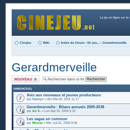
Le jeu en ligne sur le
Cinejeu
Wiki
Index du forum
‹
En jeu...
‹
Gerardmerveille
Gerardmerveille
Publier un nouveau
sujet
ANNONCE(S)
Avis aux nouveaux et jeunes producteurs
par
Nanoyo
» Ven Mai 06, 2011 11:17
Gerardmerveille : Bilans annuels 2005-2038
par
Ari G.
» Lun Mai 18, 2009 0:33
Les sagas en commun
par
Morcar
» Mer Juil 02, 2008 9:09