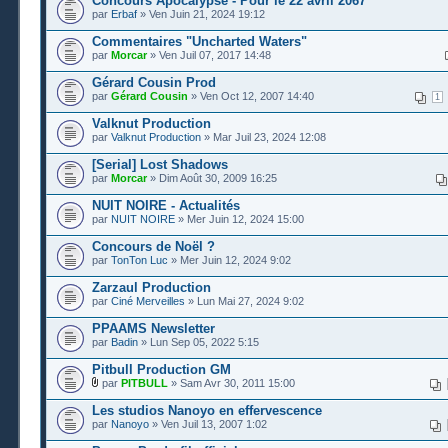
Concours Apocalypse - Pour le 22 avril 2067
par
Erbaf
» Ven Juin 21, 2024 19:12
Commentaires "Uncharted Waters"
par
Morcar
» Ven Juil 07, 2017 14:48
Gérard Cousin Prod
par
Gérard Cousin
» Ven Oct 12, 2007 14:40
1
Valknut Production
par
Valknut Production
» Mar Juil 23, 2024 12:08
[Serial] Lost Shadows
par
Morcar
» Dim Août 30, 2009 16:25
NUIT NOIRE - Actualités
par
NUIT NOIRE
» Mer Juin 12, 2024 15:00
Concours de Noël ?
par
TonTon Luc
» Mer Juin 12, 2024 9:02
Zarzaul Production
par
Ciné Merveilles
» Lun Mai 27, 2024 9:02
PPAAMS Newsletter
par
Badin
» Lun Sep 05, 2022 5:15
Pitbull Production GM
par
PITBULL
» Sam Avr 30, 2011 15:00
Les studios Nanoyo en effervescence
par
Nanoyo
» Ven Juil 13, 2007 1:02