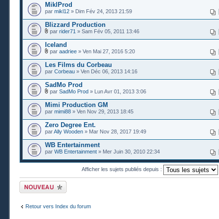
MiklProd
par
mikl12
» Dim Fév 24, 2013 21:59
Blizzard Production
par
rider71
» Sam Fév 05, 2011 13:46
Iceland
par
aadriee
» Ven Mai 27, 2016 5:20
Les Films du Corbeau
par
Corbeau
» Ven Déc 06, 2013 14:16
SadMo Prod
par
SadMo Prod
» Lun Avr 01, 2013 3:06
Mimi Production GM
par
mimi88
» Ven Nov 29, 2013 18:45
Zero Degree Ent.
par
Ally Wooden
» Mar Nov 28, 2017 19:49
WB Entertainment
par
WB Entertainment
» Mer Juin 30, 2010 22:34
Afficher les sujets publiés depuis :
Publier un nouveau
sujet
Retour vers Index du forum