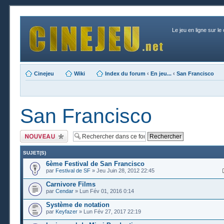
Le jeu en ligne sur le
Cinejeu
Wiki
Index du forum
‹
En jeu...
‹
San Francisco
San Francisco
Publier un nouveau
sujet
SUJET(S)
6ème Festival de San Francisco
par
Festival de SF
» Jeu Juin 28, 2012 22:45
Carnivore Films
par
Cendar
» Lun Fév 01, 2016 0:14
Système de notation
par
Keyfazer
» Lun Fév 27, 2017 22:19