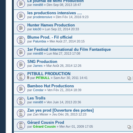
Le journal de Mimi Production
par
mimi88
» Dim Sep 08, 2013 18:47
les productions intensives ....
par
prodintensive
» Dim Fév 14, 2016 9:23
Hunter Hames Production
par
lolo30
» Lun Sep 22, 2014 20:33
Blume Prod. - Fil officiel
par
Palumbia
» Mer Août 27, 2014 20:15
1er Festival International du Film Fantastique
par
mimi88
» Lun Mai 27, 2013 17:08
SNG Production
par
James
» Mar Août 26, 2014 12:26
PITBULL PRODUCTION
par
PITBULL
» Sam Avr 30, 2011 14:41
Bamboo Hut Productions
par
Cendar
» Ven Fév 21, 2014 18:39
Les Trolls
par
mimi88
» Ven Juin 14, 2013 20:36
Zan yes prod [Ouverture des portes]
par Zan Mister » Jeu Déc 26, 2013 12:23
Gérard Cousin Prod
par
Gérard Cousin
» Mer Avr 01, 2009 17:05