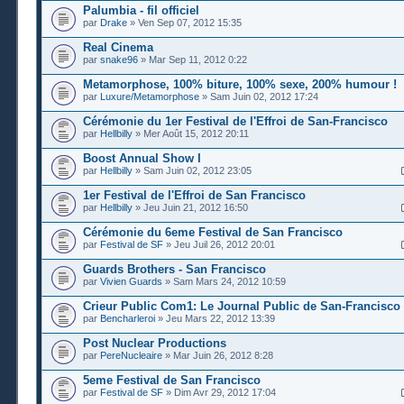
Palumbia - fil officiel
par
Drake
» Ven Sep 07, 2012 15:35
Real Cinema
par
snake96
» Mar Sep 11, 2012 0:22
Metamorphose, 100% biture, 100% sexe, 200% humour !
par
Luxure/Metamorphose
» Sam Juin 02, 2012 17:24
Cérémonie du 1er Festival de l'Effroi de San-Francisco
par
Hellbilly
» Mer Août 15, 2012 20:11
Boost Annual Show I
par
Hellbilly
» Sam Juin 02, 2012 23:05
1er Festival de l'Effroi de San Francisco
par
Hellbilly
» Jeu Juin 21, 2012 16:50
Cérémonie du 6eme Festival de San Francisco
par
Festival de SF
» Jeu Juil 26, 2012 20:01
Guards Brothers - San Francisco
par
Vivien Guards
» Sam Mars 24, 2012 10:59
Crieur Public Com1: Le Journal Public de San-Francisco
par
Bencharleroi
» Jeu Mars 22, 2012 13:39
Post Nuclear Productions
par
PereNucleaire
» Mar Juin 26, 2012 8:28
5eme Festival de San Francisco
par
Festival de SF
» Dim Avr 29, 2012 17:04