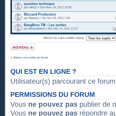
question technique
par
mikl12
» Dim Mars 18, 2012 18:08
Blizzard Production
par
Nanoyo
» Ven Nov 25, 2011 1:09
BangBros TM : Les sorties
par
Bencharleroi
» Mer Déc 14, 2011 12:02
Afficher les sujets publiés depuis :
Publier un nouveau
sujet
Retour vers Index du forum
QUI EST EN LIGNE ?
Utilisateur(s) parcourant ce forum :
PERMISSIONS DU FORUM
Vous
ne pouvez pas
publier de 
Vous
ne pouvez pas
répondre au