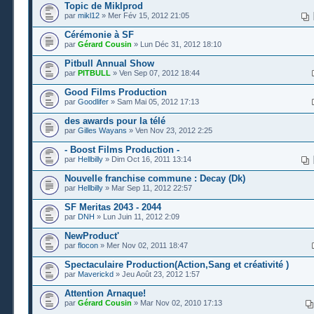
Topic de Miklprod
par
mikl12
» Mer Fév 15, 2012 21:05
Cérémonie à SF
par
Gérard Cousin
» Lun Déc 31, 2012 18:10
Pitbull Annual Show
par
PITBULL
» Ven Sep 07, 2012 18:44
Good Films Production
par
Goodlifer
» Sam Mai 05, 2012 17:13
des awards pour la télé
par
Gilles Wayans
» Ven Nov 23, 2012 2:25
- Boost Films Production -
par
Hellbilly
» Dim Oct 16, 2011 13:14
Nouvelle franchise commune : Decay (Dk)
par
Hellbilly
» Mar Sep 11, 2012 22:57
SF Meritas 2043 - 2044
par
DNH
» Lun Juin 11, 2012 2:09
NewProduct'
par
flocon
» Mer Nov 02, 2011 18:47
Spectaculaire Production(Action,Sang et créativité )
par
Maverickd
» Jeu Août 23, 2012 1:57
Attention Arnaque!
par
Gérard Cousin
» Mar Nov 02, 2010 17:13