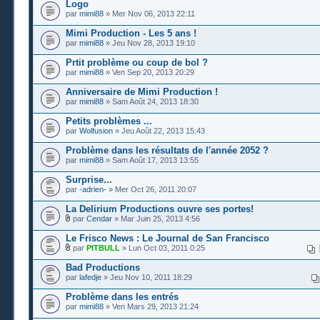
Logo
par
mimi88
» Mer Nov 06, 2013 22:11
Mimi Production - Les 5 ans !
par
mimi88
» Jeu Nov 28, 2013 19:10
Prtit problème ou coup de bol ?
par
mimi88
» Ven Sep 20, 2013 20:29
Anniversaire de Mimi Production !
par
mimi88
» Sam Août 24, 2013 18:30
Petits problèmes ...
par
Wolfusion
» Jeu Août 22, 2013 15:43
Problème dans les résultats de l'année 2052 ?
par
mimi88
» Sam Août 17, 2013 13:55
Surprise...
par
-adrien-
» Mer Oct 26, 2011 20:07
La Delirium Productions ouvre ses portes!
par
Cendar
» Mar Juin 25, 2013 4:56
Le Frisco News : Le Journal de San Francisco
par
PITBULL
» Lun Oct 03, 2011 0:25
Bad Productions
par
lafedje
» Jeu Nov 10, 2011 18:29
Problème dans les entrés
par
mimi88
» Ven Mars 29, 2013 21:24