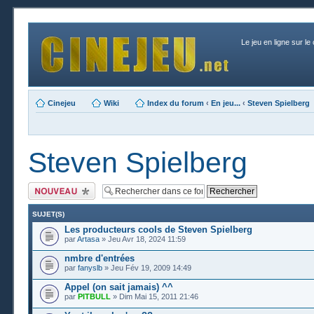
Le jeu en ligne sur le
Cinejeu
Wiki
Index du forum
‹
En jeu...
‹
Steven Spielberg
Steven Spielberg
Publier un nouveau
sujet
SUJET(S)
Les producteurs cools de Steven Spielberg
par
Artasa
» Jeu Avr 18, 2024 11:59
nmbre d'entrées
par
fanyslb
» Jeu Fév 19, 2009 14:49
Appel (on sait jamais) ^^
par
PITBULL
» Dim Mai 15, 2011 21:46