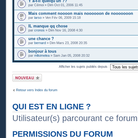
Y a-t-il quelqu'un ??
par Cémoi » Dim Oct 01, 2006 11:45
Mais comment noooon mais noooooon de nooooooon
par
larso
» Ven Fév 06, 2009 15:18
IL manque qq chose
par
cronos
» Dim Nov 16, 2008 4:30
une chance ?
par
bernard
» Dim Mars 23, 2008 20:35
bonjour à tous
par
mllsimelea
» Sam Jan 05, 2008 20:32
Afficher les sujets publiés depuis :
Publier un nouveau
sujet
Retour vers Index du forum
QUI EST EN LIGNE ?
Utilisateur(s) parcourant ce forum :
PERMISSIONS DU FORUM