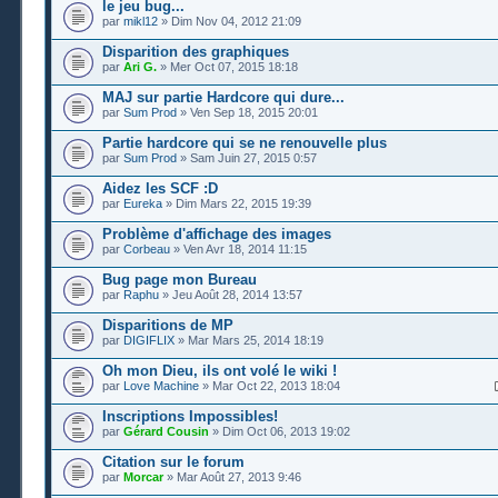
le jeu bug...
par
mikl12
» Dim Nov 04, 2012 21:09
Disparition des graphiques
par
Ari G.
» Mer Oct 07, 2015 18:18
MAJ sur partie Hardcore qui dure...
par
Sum Prod
» Ven Sep 18, 2015 20:01
Partie hardcore qui se ne renouvelle plus
par
Sum Prod
» Sam Juin 27, 2015 0:57
Aidez les SCF :D
par
Eureka
» Dim Mars 22, 2015 19:39
Problème d'affichage des images
par
Corbeau
» Ven Avr 18, 2014 11:15
Bug page mon Bureau
par
Raphu
» Jeu Août 28, 2014 13:57
Disparitions de MP
par
DIGIFLIX
» Mar Mars 25, 2014 18:19
Oh mon Dieu, ils ont volé le wiki !
par
Love Machine
» Mar Oct 22, 2013 18:04
Inscriptions Impossibles!
par
Gérard Cousin
» Dim Oct 06, 2013 19:02
Citation sur le forum
par
Morcar
» Mar Août 27, 2013 9:46