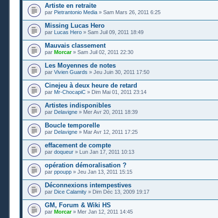
Artiste en retraite
par
Pietrantonio Media
» Sam Mars 26, 2011 6:25
Missing Lucas Hero
par
Lucas Hero
» Sam Juil 09, 2011 18:49
Mauvais classement
par
Morcar
» Sam Juil 02, 2011 22:30
Les Moyennes de notes
par
Vivien Guards
» Jeu Juin 30, 2011 17:50
Cinejeu à deux heure de retard
par
Mr-ChocapiC
» Dim Mai 01, 2011 23:14
Artistes indisponibles
par
Delavigne
» Mer Avr 20, 2011 18:39
Boucle temporelle
par
Delavigne
» Mar Avr 12, 2011 17:25
effacement de compte
par
doqueur
» Lun Jan 17, 2011 10:13
opération démoralisation ?
par
ppoupp
» Jeu Jan 13, 2011 15:15
Déconnexions intempestives
par
Dice Calamity
» Dim Déc 13, 2009 19:17
GM, Forum & Wiki HS
par
Morcar
» Mer Jan 12, 2011 14:45