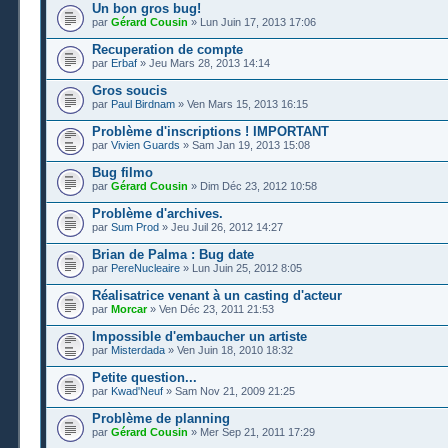
Un bon gros bug!
par
Gérard Cousin
» Lun Juin 17, 2013 17:06
Recuperation de compte
par
Erbaf
» Jeu Mars 28, 2013 14:14
Gros soucis
par
Paul Birdnam
» Ven Mars 15, 2013 16:15
Problème d'inscriptions ! IMPORTANT
par
Vivien Guards
» Sam Jan 19, 2013 15:08
Bug filmo
par
Gérard Cousin
» Dim Déc 23, 2012 10:58
Problème d'archives.
par
Sum Prod
» Jeu Juil 26, 2012 14:27
Brian de Palma : Bug date
par
PereNucleaire
» Lun Juin 25, 2012 8:05
Réalisatrice venant à un casting d'acteur
par
Morcar
» Ven Déc 23, 2011 21:53
Impossible d'embaucher un artiste
par
Misterdada
» Ven Juin 18, 2010 18:32
Petite question...
par
Kwad'Neuf
» Sam Nov 21, 2009 21:25
Problème de planning
par
Gérard Cousin
» Mer Sep 21, 2011 17:29