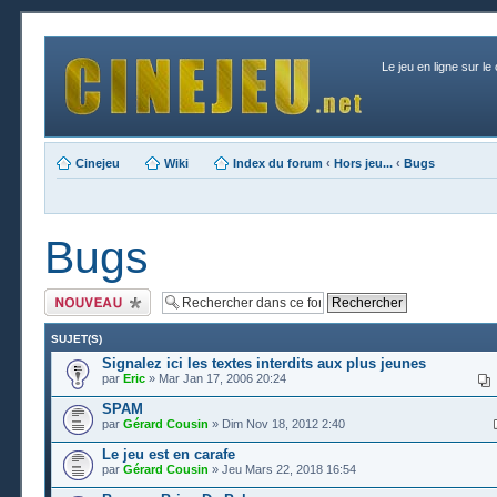
Le jeu en ligne sur le
Cinejeu
Wiki
Index du forum
‹
Hors jeu...
‹
Bugs
Bugs
Publier un nouveau
sujet
SUJET(S)
Signalez ici les textes interdits aux plus jeunes
par
Eric
» Mar Jan 17, 2006 20:24
SPAM
par
Gérard Cousin
» Dim Nov 18, 2012 2:40
Le jeu est en carafe
par
Gérard Cousin
» Jeu Mars 22, 2018 16:54