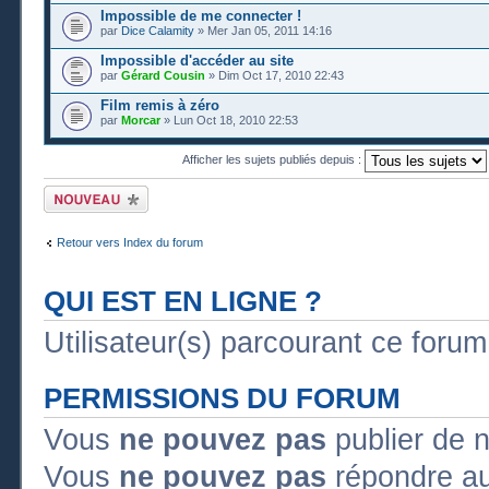
Impossible de me connecter !
par
Dice Calamity
» Mer Jan 05, 2011 14:16
Impossible d'accéder au site
par
Gérard Cousin
» Dim Oct 17, 2010 22:43
Film remis à zéro
par
Morcar
» Lun Oct 18, 2010 22:53
Afficher les sujets publiés depuis :
Publier un nouveau
sujet
Retour vers Index du forum
QUI EST EN LIGNE ?
Utilisateur(s) parcourant ce forum :
PERMISSIONS DU FORUM
Vous
ne pouvez pas
publier de 
Vous
ne pouvez pas
répondre au