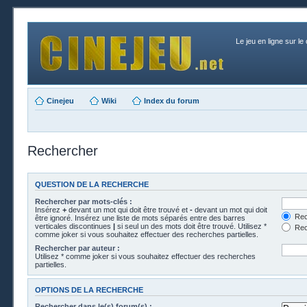
Le jeu en ligne sur le
Cinejeu
Wiki
Index du forum
Rechercher
QUESTION DE LA RECHERCHE
Rechercher par mots-clés :
Insérez
+
devant un mot qui doit être trouvé et
-
devant un mot qui doit
Rech
être ignoré. Insérez une liste de mots séparés entre des barres
verticales discontinues
|
si seul un des mots doit être trouvé. Utilisez *
Rech
comme joker si vous souhaitez effectuer des recherches partielles.
Rechercher par auteur :
Utilisez * comme joker si vous souhaitez effectuer des recherches
partielles.
OPTIONS DE LA RECHERCHE
Rechercher dans le(s) forum(s) :