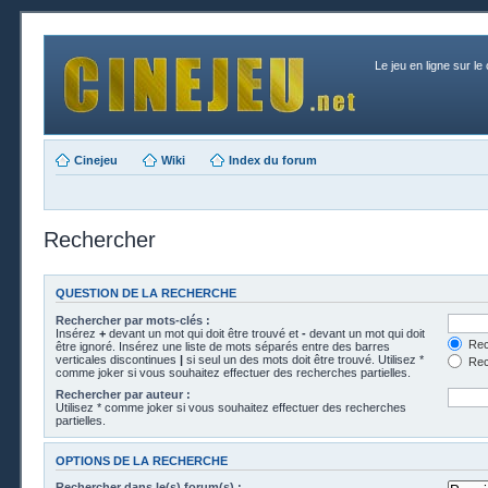
Le jeu en ligne sur le
Cinejeu
Wiki
Index du forum
Rechercher
QUESTION DE LA RECHERCHE
Rechercher par mots-clés :
Insérez
+
devant un mot qui doit être trouvé et
-
devant un mot qui doit
Rech
être ignoré. Insérez une liste de mots séparés entre des barres
verticales discontinues
|
si seul un des mots doit être trouvé. Utilisez *
Rech
comme joker si vous souhaitez effectuer des recherches partielles.
Rechercher par auteur :
Utilisez * comme joker si vous souhaitez effectuer des recherches
partielles.
OPTIONS DE LA RECHERCHE
Rechercher dans le(s) forum(s) :