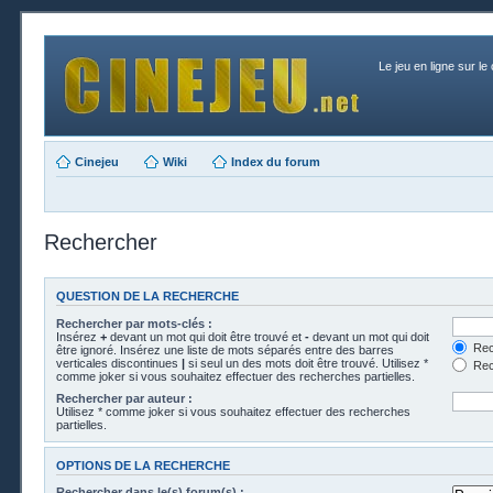
Le jeu en ligne sur le
Cinejeu
Wiki
Index du forum
Rechercher
QUESTION DE LA RECHERCHE
Rechercher par mots-clés :
Insérez
+
devant un mot qui doit être trouvé et
-
devant un mot qui doit
Rech
être ignoré. Insérez une liste de mots séparés entre des barres
verticales discontinues
|
si seul un des mots doit être trouvé. Utilisez *
Rech
comme joker si vous souhaitez effectuer des recherches partielles.
Rechercher par auteur :
Utilisez * comme joker si vous souhaitez effectuer des recherches
partielles.
OPTIONS DE LA RECHERCHE
Rechercher dans le(s) forum(s) :