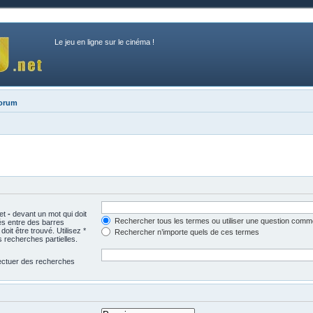
Le jeu en ligne sur le cinéma !
forum
 et
-
devant un mot qui doit
Rechercher tous les termes ou utiliser une question comm
és entre des barres
oit être trouvé. Utilisez *
Rechercher n’importe quels de ces termes
 recherches partielles.
fectuer des recherches