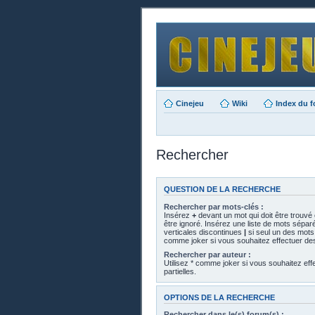
Cinejeu
Wiki
Index du 
Rechercher
QUESTION DE LA RECHERCHE
Rechercher par mots-clés :
Insérez
+
devant un mot qui doit être trouvé
être ignoré. Insérez une liste de mots sépar
verticales discontinues
|
si seul un des mots d
comme joker si vous souhaitez effectuer des
Rechercher par auteur :
Utilisez * comme joker si vous souhaitez ef
partielles.
OPTIONS DE LA RECHERCHE
Rechercher dans le(s) forum(s) :