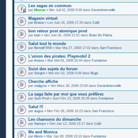
Les sagas en commun
par
Morcar
» Mer Juil 02, 2008 9:09 dans
Gerardmerveille
Magasin virtuel
par
Artasa
» Lun Juin 16, 2008 17:26 dans
Café
bon retour post atomique prod
par
ludo
» Ven Juin 06, 2008 21:51 dans
Brian De Palma
Salut tout le monde
par
BenoitFR59
» Mar Mai 27, 2008 17:02 dans
San Francisco
L'union des pirates: Playmobil 2
par
Artasa
» Mar Mai 06, 2008 20:44 dans
Fundanse
Suivi des sujets du forum
par
Sergiot
» Mer Avr 02, 2008 0:08 dans
Bugs
Cherche affiche
par
malgyos
» Ven Mars 28, 2008 23:06 dans
Gerardmerveille
La saga faite par moi que vous préfèrez
par
Sum Prod
» Sam Fév 23, 2008 20:39 dans
Fundanse
Salut !!!
par
augus
» Mer Fév 06, 2008 10:23 dans
San Francisco
Les chansons du dimanche
par
Nanoyo
» Dim Jan 13, 2008 23:17 dans
Café
Me and Monica
par
Alexis
» Mar Jan 08, 2008 19:10 dans
Fundanse