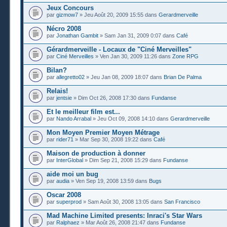
Jeux Concours
par
gizmow7
» Jeu Août 20, 2009 15:55 dans
Gerardmerveille
Nécro 2008
par
Jonathan Gambit
» Sam Jan 31, 2009 0:07 dans
Café
Gérardmerveille - Locaux de "Ciné Merveilles"
par
Ciné Merveilles
» Ven Jan 30, 2009 11:26 dans
Zone RPG
Bilan?
par
allegretto02
» Jeu Jan 08, 2009 18:07 dans
Brian De Palma
Relais!
par
jentsie
» Dim Oct 26, 2008 17:30 dans
Fundanse
Et le meilleur film est...
par
Nando Arrabal
» Jeu Oct 09, 2008 14:10 dans
Gerardmerveille
Mon Moyen Premier Moyen Métrage
par
rider71
» Mar Sep 30, 2008 19:22 dans
Café
Maison de production à donner
par
InterGlobal
» Dim Sep 21, 2008 15:29 dans
Fundanse
aide moi un bug
par
audia
» Ven Sep 19, 2008 13:59 dans
Bugs
Oscar 2008
par
superprod
» Sam Août 30, 2008 13:05 dans
San Francisco
Mad Machine Limited presents: Inraci's Star Wars
par
Ralphaez
» Mar Août 26, 2008 21:47 dans
Fundanse