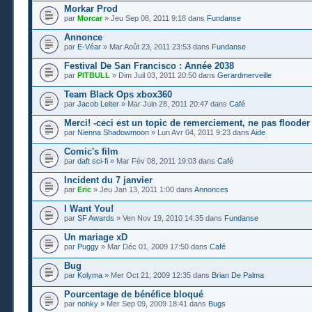
Morkar Prod
par
Morcar
» Jeu Sep 08, 2011 9:18 dans
Fundanse
Annonce
par
E-Véar
» Mar Août 23, 2011 23:53 dans
Fundanse
Festival De San Francisco : Année 2038
par
PITBULL
» Dim Juil 03, 2011 20:50 dans
Gerardmerveille
Team Black Ops xbox360
par
Jacob Leiter
» Mar Juin 28, 2011 20:47 dans
Café
Merci! -ceci est un topic de remerciement, ne pas flooder
par
Nienna Shadowmoon
» Lun Avr 04, 2011 9:23 dans
Aide
Comic's film
par
daft sci-fi
» Mar Fév 08, 2011 19:03 dans
Café
Incident du 7 janvier
par
Eric
» Jeu Jan 13, 2011 1:00 dans
Annonces
I Want You!
par
SF Awards
» Ven Nov 19, 2010 14:35 dans
Fundanse
Un mariage xD
par
Puggy
» Mar Déc 01, 2009 17:50 dans
Café
Bug
par
Kolyma
» Mer Oct 21, 2009 12:35 dans
Brian De Palma
Pourcentage de bénéfice bloqué
par
nohky
» Mer Sep 09, 2009 18:41 dans
Bugs