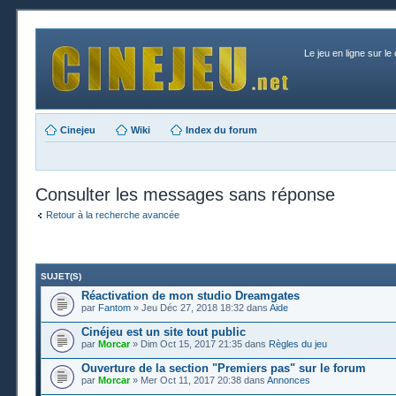
Le jeu en ligne sur le
Cinejeu
Wiki
Index du forum
Consulter les messages sans réponse
Retour à la recherche avancée
SUJET(S)
Réactivation de mon studio Dreamgates
par
Fantom
» Jeu Déc 27, 2018 18:32 dans
Aide
Cinéjeu est un site tout public
par
Morcar
» Dim Oct 15, 2017 21:35 dans
Règles du jeu
Ouverture de la section "Premiers pas" sur le forum
par
Morcar
» Mer Oct 11, 2017 20:38 dans
Annonces