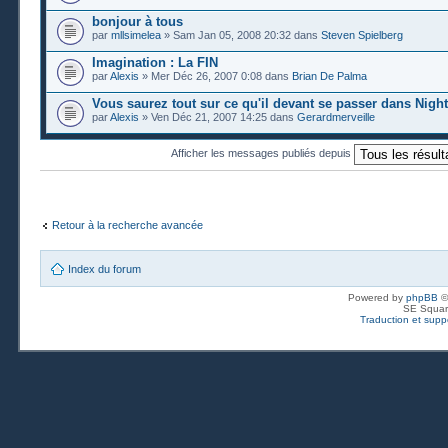
bonjour à tous
par
mllsimelea
» Sam Jan 05, 2008 20:32 dans
Steven Spielberg
Imagination : La FIN
par
Alexis
» Mer Déc 26, 2007 0:08 dans
Brian De Palma
Vous saurez tout sur ce qu'il devant se passer dans Nigh
par
Alexis
» Ven Déc 21, 2007 14:25 dans
Gerardmerveille
Afficher les messages publiés depuis
Retour à la recherche avancée
Index du forum
Powered by
phpBB
©
SE Squar
Traduction et suppo