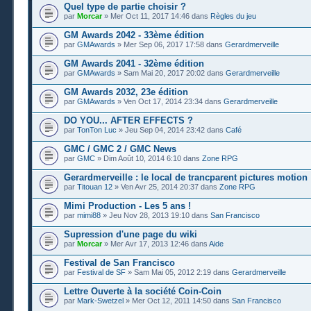
Quel type de partie choisir ?
par
Morcar
» Mer Oct 11, 2017 14:46 dans
Règles du jeu
GM Awards 2042 - 33ème édition
par
GMAwards
» Mer Sep 06, 2017 17:58 dans
Gerardmerveille
GM Awards 2041 - 32ème édition
par
GMAwards
» Sam Mai 20, 2017 20:02 dans
Gerardmerveille
GM Awards 2032, 23e édition
par
GMAwards
» Ven Oct 17, 2014 23:34 dans
Gerardmerveille
DO YOU... AFTER EFFECTS ?
par
TonTon Luc
» Jeu Sep 04, 2014 23:42 dans
Café
GMC / GMC 2 / GMC News
par
GMC
» Dim Août 10, 2014 6:10 dans
Zone RPG
Gerardmerveille : le local de trancparent pictures motion
par
Titouan 12
» Ven Avr 25, 2014 20:37 dans
Zone RPG
Mimi Production - Les 5 ans !
par
mimi88
» Jeu Nov 28, 2013 19:10 dans
San Francisco
Supression d'une page du wiki
par
Morcar
» Mer Avr 17, 2013 12:46 dans
Aide
Festival de San Francisco
par
Festival de SF
» Sam Mai 05, 2012 2:19 dans
Gerardmerveille
Lettre Ouverte à la société Coin-Coin
par
Mark-Swetzel
» Mer Oct 12, 2011 14:50 dans
San Francisco