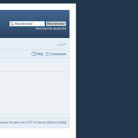
Recherche avancée
FAQ
Connexion
useau horaire est UTC+1 heure [Heure d’été]