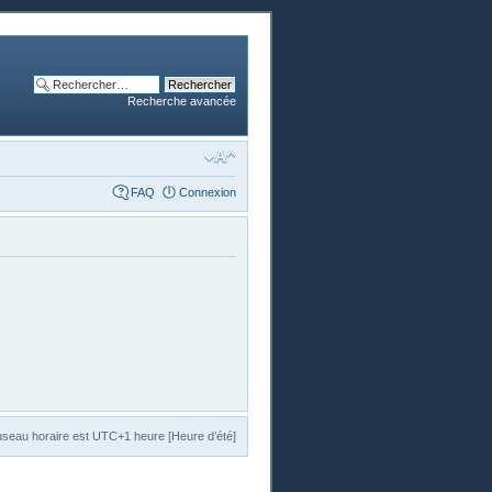
Recherche avancée
FAQ
Connexion
useau horaire est UTC+1 heure [Heure d’été]