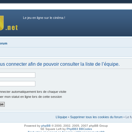
Le jeu en ligne sur le cinéma !
forum
s connecter afin de pouvoir consulter la liste de l’équipe.
necter automatiquement lors de chaque visite
r mon statut en ligne lors de cette session
L’équipe
•
Supprimer tous les cookies du forum
• Le f
Powered by
phpBB
© 2000, 2002, 2005, 2007 phpBB Group
SE Square Left by
PhpBB3 BBCodes