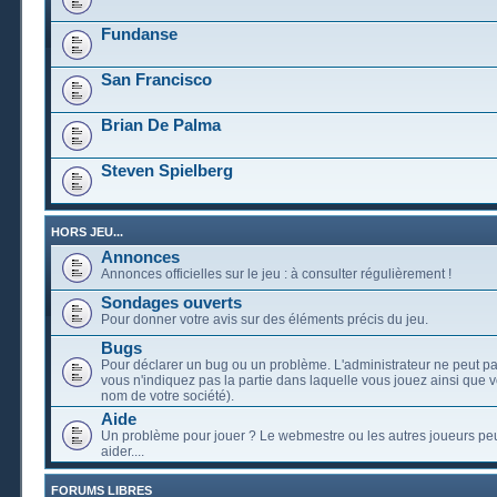
Fundanse
San Francisco
Brian De Palma
Steven Spielberg
HORS JEU...
Annonces
Annonces officielles sur le jeu : à consulter régulièrement !
Sondages ouverts
Pour donner votre avis sur des éléments précis du jeu.
Bugs
Pour déclarer un bug ou un problème. L'administrateur ne peut pa
vous n'indiquez pas la partie dans laquelle vous jouez ainsi que vo
nom de votre société).
Aide
Un problème pour jouer ? Le webmestre ou les autres joueurs pe
aider....
FORUMS LIBRES