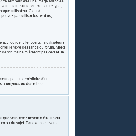
’entre eux peut être une image associée
otre statut sur le forum. L’autre type,
aque utilisateur. C’est à
 pouvez pas utiliser les avatars,
tif ou identifient certains utilisateurs
ifier le texte des rangs du forum. Merci
de forums ne toléreront pas ceci et un
sateurs par l’intermédiaire d’un
urs anonymes ou des robots.
ut que vous ayez besoin d’être inscrit
rum ou du sujet. Par exemple : vous