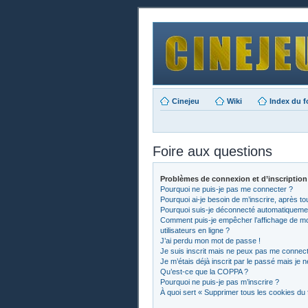
Cinejeu
Wiki
Index du 
Foire aux questions
Problèmes de connexion et d’inscription
Pourquoi ne puis-je pas me connecter ?
Pourquoi ai-je besoin de m’inscrire, après to
Pourquoi suis-je déconnecté automatiqueme
Comment puis-je empêcher l’affichage de mon 
utilisateurs en ligne ?
J’ai perdu mon mot de passe !
Je suis inscrit mais ne peux pas me connect
Je m’étais déjà inscrit par le passé mais je
Qu’est-ce que la COPPA ?
Pourquoi ne puis-je pas m’inscrire ?
À quoi sert « Supprimer tous les cookies du