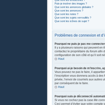
Que sont les émoticônes ?
Puis-je insérer des images ?
Que sont les annonces globales ?
Que sont les annonces ?
Que sont les notes ?
Que sont les sujets verrouillés ?
Que sont les icônes de sujet ?
Problèmes de connexion et d’i
Pourquoi ne puis-je pas me connecter
Il y a plusieurs raisons qui peuvent en 
contactez le propriétaire du forum afin 
configuration de son côté et qu’il soit n
Haut
Pourquoi ai-je besoin de m’inscrire, a
Vous pouvez ne pas le faire, il apparti
l’inscription vous donnera accès à des 
privée, l’envoi de courriels aux autres 
par conséquent de le faire.
Haut
Pourquoi suis-je déconnecté automat
Si vous ne cochez pas la case
Me conn
Ceci permet d’éviter que votre compte so