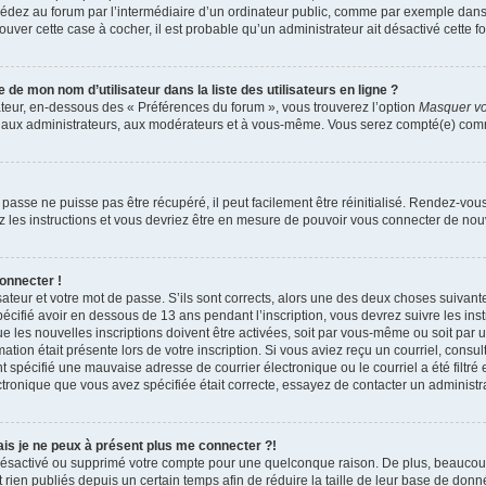
dez au forum par l’intermédiaire d’un ordinateur public, comme par exemple dans u
trouver cette case à cocher, il est probable qu’un administrateur ait désactivé cette fo
e mon nom d’utilisateur dans la liste des utilisateurs en ligne ?
ateur, en-dessous des « Préférences du forum », vous trouverez l’option
Masquer vot
qu’aux administrateurs, aux modérateurs et à vous-même. Vous serez compté(e) comme 
passe ne puisse pas être récupéré, il peut facilement être réinitialisé. Rendez-vou
ez les instructions et vous devriez être en mesure de pouvoir vous connecter de n
onnecter !
sateur et votre mot de passe. S’ils sont corrects, alors une des deux choses suivante
écifié avoir en dessous de 13 ans pendant l’inscription, vous devrez suivre les ins
 les nouvelles inscriptions doivent être activées, soit par vous-même ou soit par 
mation était présente lors de votre inscription. Si vous aviez reçu un courriel, consul
spécifié une mauvaise adresse de courrier électronique ou le courriel a été filtré e
ctronique que vous avez spécifiée était correcte, essayez de contacter un administr
mais je ne peux à présent plus me connecter ?!
it désactivé ou supprimé votre compte pour une quelconque raison. De plus, beauco
 rien publiés depuis un certain temps afin de réduire la taille de leur base de donnée