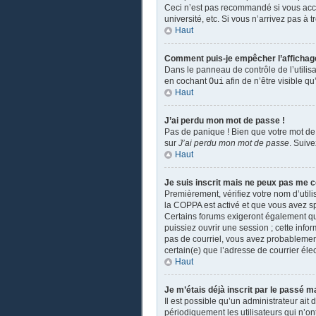
Ceci n’est pas recommandé si vous accé
université, etc. Si vous n’arrivez pas à 
Haut
Comment puis-je empêcher l’affichage d
Dans le panneau de contrôle de l’utilis
en cochant
Oui
afin de n’être visible 
Haut
J’ai perdu mon mot de passe !
Pas de panique ! Bien que votre mot de 
sur
J’ai perdu mon mot de passe
. Suiv
Haut
Je suis inscrit mais ne peux pas me c
Premièrement, vérifiez votre nom d’utili
la COPPA est activé et que vous avez sp
Certains forums exigeront également que
puissiez ouvrir une session ; cette infor
pas de courriel, vous avez probablement 
certain(e) que l’adresse de courrier éle
Haut
Je m’étais déjà inscrit par le passé 
Il est possible qu’un administrateur a
périodiquement les utilisateurs qui n’ont