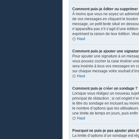
Comment puis-je éditer ou supprime
À moins que vous ne soyez un administ
de vos messages en cliquant le bouton a
message, un petit texte situé en dessou
n’apparaîtra pas s’il s’agit d’une éditio
exprimant la raison de leur édition. Ve
Haut
Comment puis-je ajouter une signatu
Pour ajouter une signature à un message
vous pouvez cocher la case
Insérer une
sera insérée à tous vos messages en coch
sur chaque message votre souhait d’insé
Haut
Comment puis-je créer un sondage ?
Lorsque vous rédigez un nouveau sujet o
principal de rédaction ; si cet onglet n
le titre du sondage en incluant au moi
le nombre d’options que les utilisateurs
une limite de temps en jours, puis enfin 
Haut
Pourquoi ne puis-je pas ajouter plus 
La limite d’options d’un sondage est ré