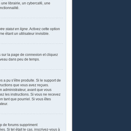
ne librairie, un cybercafé, une
nctionnalité.
re statut en ligne
. Activez cette option
étant un utilisateur invisible.
s sur la page de connexion et cliquez
ouveau dans peu de temps.
s a pu s’être produite. Si le support de
tructions que vous avez reçues.
un administrateur, avant que vous
tez les instructions. Si vous ne recevez
n tant que pourriel. Si vous êtes
ateur.
up de forums suppriment
s. Si tel était le cas, inscrivez-vous à