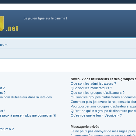
Le jeu en ligne sur le cinéma !
forum
Niveaux des utilisateurs et des groupes d
Que sont les administrateurs ?
ut ?
Que sont les modérateurs ?
nt ?
Que sont les groupes d’utilisateurs ?
nom d’utilisateur dans la liste des
Où sont les groupes d’utilisateurs et commen
Comment puis-je devenir le responsable d’un 
Pourquoi certains groupes d’utilisateurs app
er !
Qu’est-ce qu’un « groupe d’utilisateurs par d
 ne peux à présent plus me connecter ?!
Qu’est-ce que le lien « L’équipe » ?
Messagerie privée
 forum » ?
Je ne peux pas envoyer de messages privé
Je continue à recevoir des messages privés n