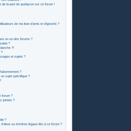
le de la part de quelqu’un sur ce forum !
lisateurs de ma liste d’amis et d’ignorés ?
ans un ou des forums ?
ultat ?
blanche ?!
 ?
sages et sujets ?
t l’abonnement ?
un sujet spécifique ?
?
e forum ?
 jointes ?
ble ?
 d’abus ou d’ordres légaux liés à ce forum ?