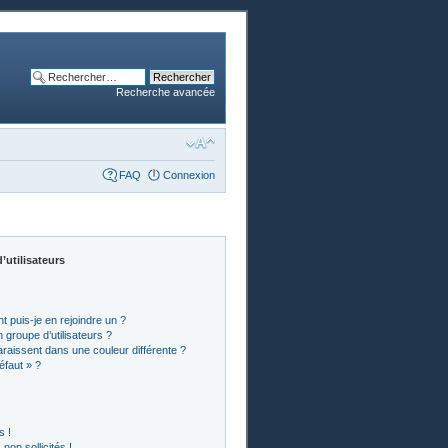
Recherche avancée
FAQ
Connexion
’utilisateurs
t puis-je en rejoindre un ?
groupe d’utilisateurs ?
araissent dans une couleur différente ?
éfaut » ?
s !
on sollicités !