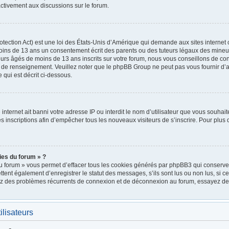
ctivement aux discussions sur le forum.
ection Act) est une loi des États-Unis d’Amérique qui demande aux sites internet 
oins de 13 ans un consentement écrit des parents ou des tuteurs légaux des mineu
urs âgés de moins de 13 ans inscrits sur votre forum, nous vous conseillons de cont
e de renseignement. Veuillez noter que le phpBB Group ne peut pas vous fournir d’a
 qui est décrit ci-dessous.
e internet ait banni votre adresse IP ou interdit le nom d’utilisateur que vous souhait
 inscriptions afin d’empêcher tous les nouveaux visiteurs de s’inscrire. Pour plus d
ies du forum » ?
u forum » vous permet d’effacer tous les cookies générés par phpBB3 qui conservent
nt également d’enregistrer le statut des messages, s’ils sont lus ou non lus, si cett
rez des problèmes récurrents de connexion et de déconnexion au forum, essayez de
ilisateurs