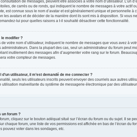
a consultation de messages, peuvent être associés à votre nom d’utilisateur. L’un d
oiles, de carrés ou de ronds, qui indiquent le nombre de messages à votre actif ou v
e, est connue sous le nom d’avatar et est généralement unique et personnelle à ch
on les avatars et de décider de la manière dont ils sont mis à disposition. Si vous ne
emandez-lui pour quelles raisons a t-il souhaité désactiver cette fonctionnalité.
le modifier ?
e votre nom d’utilisateur, indiquent le nombre de messages que vous avez à votre ac
administrateurs. Dans la plupart des cas, seul un administrateur du forum peut mod
iant inutilement des messages afin d’augmenter votre rang sur le forum. Beaucoup 
sera votre compteur de messages.
el d’un utilisateur, il m’est demandé de me connecter ?
nnalité, seuls les utilisateurs inscrits peuvent envoyer des courriels aux autres utili
 utilisation malveillante du système de messagerie électronique par des utilisate
s un forum ?
rum, cliquez sur le bouton adéquat situé sur l’écran du forum ou du sujet. Il se pe
r chaque forum, une liste de vos permissions est affichée en bas de l’écran du fo
s pouvez voter dans les sondages, etc.