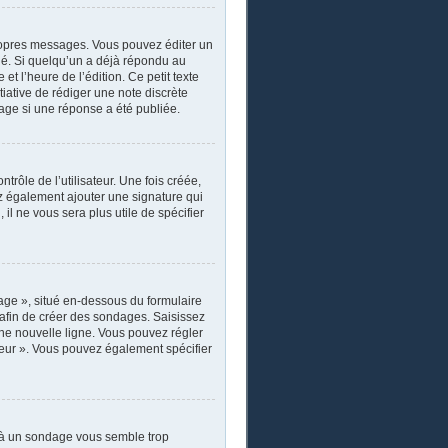
ropres messages. Vous pouvez éditer un
ié. Si quelqu’un a déjà répondu au
 l’heure de l’édition. Ce petit texte
itiative de rédiger une note discrète
sage si une réponse a été publiée.
rôle de l’utilisateur. Une fois créée,
ez également ajouter une signature qui
il ne vous sera plus utile de spécifier
age », situé en-dessous du formulaire
s afin de créer des sondages. Saisissez
ne nouvelle ligne. Vous pouvez régler
ateur ». Vous pouvez également spécifier
r à un sondage vous semble trop