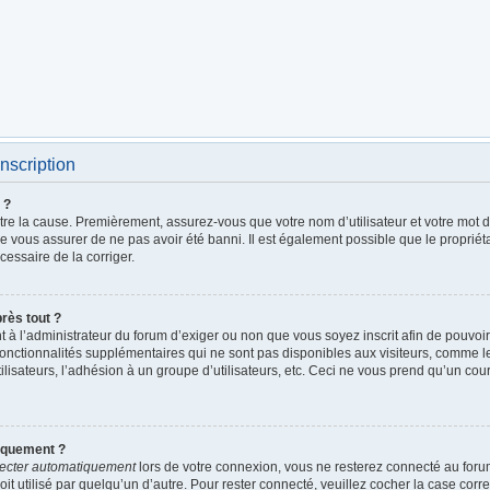
nscription
 ?
être la cause. Premièrement, assurez-vous que votre nom d’utilisateur et votre mot de
de vous assurer de ne pas avoir été banni. Il est également possible que le propriétai
écessaire de la corriger.
près tout ?
ent à l’administrateur du forum d’exiger ou non que vous soyez inscrit afin de pouv
fonctionnalités supplémentaires qui ne sont pas disponibles aux visiteurs, comme 
utilisateurs, l’adhésion à un groupe d’utilisateurs, etc. Ceci ne vous prend qu’un c
iquement ?
ecter automatiquement
lors de votre connexion, vous ne resterez connecté au foru
it utilisé par quelqu’un d’autre. Pour rester connecté, veuillez cocher la case cor