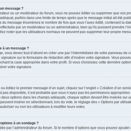
r un message ?
rateur ou un modérateur du forum, vous ne pouvez éditer ou supprimer que vos p
déquat, parfois dans une limite de temps après que le message initial ait été publ
s du message énumèrera le nombre de fois que vous l’avez édité, contenant la date et
n effectuée par un modérateur ou un administrateur, bien qu’ils puissent prendre l’in
uillez noter que les utilisateurs normaux ne peuvent pas supprimer leur propre mes
re à un message ?
, vous devez tout d’abord en créer une par l’intermédiaire de votre panneau de cont
 signature
sur le formulaire de rédaction afin d’insérer votre signature. Vous pouv
ant la case appropriée dans votre profil. Si vous choisissez cette dernière option, 
rer votre signature.
u éditez le premier message d’un sujet, cliquez sur l’onglet « Création d’un sond
’est pas disponible, il est probable que vous n’ayez pas les permissions appropriée
ns deux options dans les champs adéquats, chaque option devant être insérée sur u
 peuvent insérer en sélectionnant, lors du vote, le réglage des « Options par utilis
autoriser ou non les utilisateurs à modifier leurs votes.
d’options à un sondage ?
glée par l’administrateur du forum. Si le nombre d’options que vous pouvez ajoute