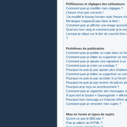
Préférences et réglages des utilisateurs
Comment puis-je modifier mes réglages ?
L’heure n’est pas correcte !
J’ai modifié le fuseau horaire mais l’heure n’
Ma langue n’apparaît pas dans la liste !
Comment puis-je afficher une image associée
Quel est mon rang et comment puis-je le mod
Lorsque je clique sur le lien de courriel d’un
?
Problèmes de publication
Comment puis-je publier un sujet dans un fo
Comment puis-je éditer ou supprimer un me
Comment puis-je ajouter une signature à u
Comment puis-je créer un sondage ?
Pourquoi ne puis-je pas ajouter plus d’optio
Comment puis-je éditer ou supprimer un so
Pourquoi ne puis-je pas accéder à un forum
Pourquoi ne puis-je pas insérer de pièces jo
Pourquoi ai-je reçu un avertissement ?
Comment puis-je rapporter des messages à
À quoi sert le bouton « Sauvegarder » affiché
Pourquoi mon message a-t-il besoin d’être 
Comment puis-je remonter mes sujets ?
Mise en forme et types de sujets
Qu’est-ce que le BBCode ?
Puis-je utiliser de l’HTML ?