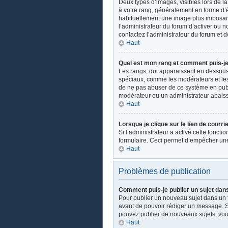
Deux types d’images, visibles lors de l
à votre rang, généralement en forme d’ét
habituellement une image plus imposant
l’administrateur du forum d’activer ou n
contactez l’administrateur du forum et d
Haut
Quel est mon rang et comment puis-je 
Les rangs, qui apparaissent en dessous d
spéciaux, comme les modérateurs et les 
de ne pas abuser de ce système en publ
modérateur ou un administrateur abais
Haut
Lorsque je clique sur le lien de courri
Si l’administrateur a activé cette fonctio
formulaire. Ceci permet d’empêcher une
Haut
Problèmes de publication
Comment puis-je publier un sujet dan
Pour publier un nouveau sujet dans un fo
avant de pouvoir rédiger un message. Su
pouvez publier de nouveaux sujets, vou
Haut