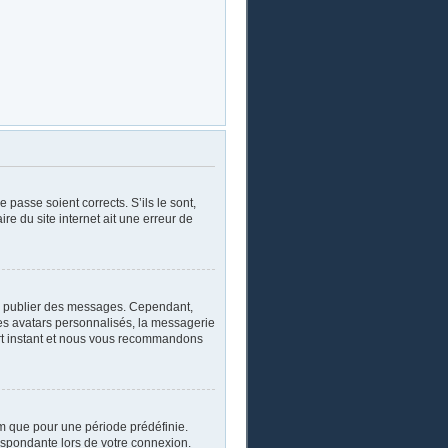
 passe soient corrects. S’ils le sont,
re du site internet ait une erreur de
oir publier des messages. Cependant,
les avatars personnalisés, la messagerie
ourt instant et nous vous recommandons
m que pour une période prédéfinie.
respondante lors de votre connexion.