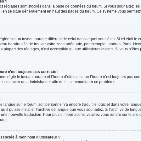
es ?
s vos réglages sont stockés dans la base de données du forum. Si vous souhaitez les
ce lien se situe généralement en haut des pages du forum. Ce système vous permettr
 réglée sur un fuseau horaire différent de celui dans lequel vous êtes. Si tel était l
 fuseau horaire afin de trouver votre zone adéquate, par exemple Londres, Paris, New 
plupart des réglages, n’est accessible qu’aux utilisateurs inscrits. Si vous n’êtes pa
eure n’est toujours pas correcte !
ment réglé le fuseau horaire et l’heure d’été mais que l’heure n’est toujours pas corr
llez contacter un administrateur afin de lui communiquer ce problème.
!
otre langue sur le forum, soit personne n’a encore traduit le logiciel dans votre la
 qu’il puisse installer l’archive de langue que vous souhaitez. Si l’archive de langu
ne nouvelle traduction. Pour plus d’informations, veuillez vous rendre sur le site o
rum).
ssociée à mon nom d’utilisateur ?