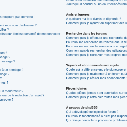
J’ai reçu un pourriel ou un courriel indésirab
Amis et ignorés
est toujours pas correcte !
À quoi sert ma liste d’amis et d’ignorés ?
Comment puis-je ajouter ou supprimer des uti
 à mon nom d’utilisateur ?
ifier ?
Recherche dans les forums
 utilisateur, il m’est demandé de me connecter
Comment puis-je effectuer une recherche d
Pourquoi ma recherche ne renvoie aucun rés
Pourquoi ma recherche renvoie à une page 
Comment puis-je rechercher des utilisateurs
rum ?
Comment puis-je retrouver mes propres mes
ssage ?
n message ?
Signets et abonnements aux sujets
Quelle est la différence entre le signetage e
ns à un sondage ?
Comment puis-je m’abonner à un forum ou à 
ndage ?
Comment puis-je résilier mes abonnements 
 ?
intes ?
Pièces jointes
 un modérateur ?
Quelles pièces jointes sont autorisées sur c
 lors de la rédaction d’un sujet ?
Comment puis-je retrouver toutes mes pièces
approuvé ?
À propos de phpBB3
Qui a développé ce logiciel de forum ?
Pourquoi la fonctionnalité X n’est pas disponi
Qui dois-je contacter à propos de problèmes