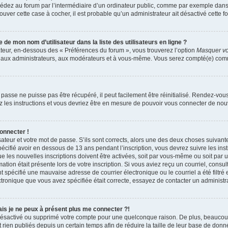
dez au forum par l’intermédiaire d’un ordinateur public, comme par exemple dans u
trouver cette case à cocher, il est probable qu’un administrateur ait désactivé cette fo
e mon nom d’utilisateur dans la liste des utilisateurs en ligne ?
ateur, en-dessous des « Préférences du forum », vous trouverez l’option
Masquer vot
qu’aux administrateurs, aux modérateurs et à vous-même. Vous serez compté(e) comme 
passe ne puisse pas être récupéré, il peut facilement être réinitialisé. Rendez-vou
ez les instructions et vous devriez être en mesure de pouvoir vous connecter de n
onnecter !
sateur et votre mot de passe. S’ils sont corrects, alors une des deux choses suivante
écifié avoir en dessous de 13 ans pendant l’inscription, vous devrez suivre les ins
 les nouvelles inscriptions doivent être activées, soit par vous-même ou soit par 
mation était présente lors de votre inscription. Si vous aviez reçu un courriel, consul
spécifié une mauvaise adresse de courrier électronique ou le courriel a été filtré e
ctronique que vous avez spécifiée était correcte, essayez de contacter un administr
mais je ne peux à présent plus me connecter ?!
it désactivé ou supprimé votre compte pour une quelconque raison. De plus, beauco
 rien publiés depuis un certain temps afin de réduire la taille de leur base de donnée