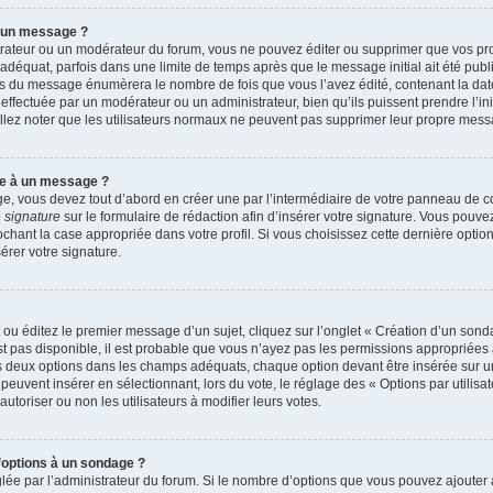
r un message ?
rateur ou un modérateur du forum, vous ne pouvez éditer ou supprimer que vos p
déquat, parfois dans une limite de temps après que le message initial ait été publ
s du message énumèrera le nombre de fois que vous l’avez édité, contenant la date et
n effectuée par un modérateur ou un administrateur, bien qu’ils puissent prendre l’in
uillez noter que les utilisateurs normaux ne peuvent pas supprimer leur propre mes
re à un message ?
, vous devez tout d’abord en créer une par l’intermédiaire de votre panneau de cont
 signature
sur le formulaire de rédaction afin d’insérer votre signature. Vous pouv
ant la case appropriée dans votre profil. Si vous choisissez cette dernière option, 
rer votre signature.
u éditez le premier message d’un sujet, cliquez sur l’onglet « Création d’un sond
’est pas disponible, il est probable que vous n’ayez pas les permissions appropriée
ns deux options dans les champs adéquats, chaque option devant être insérée sur u
 peuvent insérer en sélectionnant, lors du vote, le réglage des « Options par utilis
autoriser ou non les utilisateurs à modifier leurs votes.
d’options à un sondage ?
glée par l’administrateur du forum. Si le nombre d’options que vous pouvez ajoute