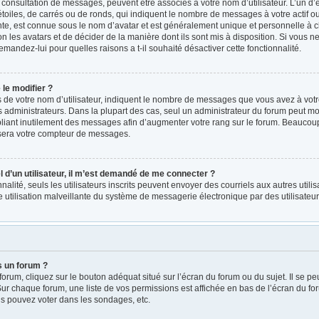
a consultation de messages, peuvent être associés à votre nom d’utilisateur. L’un d
oiles, de carrés ou de ronds, qui indiquent le nombre de messages à votre actif ou v
e, est connue sous le nom d’avatar et est généralement unique et personnelle à ch
on les avatars et de décider de la manière dont ils sont mis à disposition. Si vous ne
emandez-lui pour quelles raisons a t-il souhaité désactiver cette fonctionnalité.
le modifier ?
e votre nom d’utilisateur, indiquent le nombre de messages que vous avez à votre ac
administrateurs. Dans la plupart des cas, seul un administrateur du forum peut mod
iant inutilement des messages afin d’augmenter votre rang sur le forum. Beaucoup 
sera votre compteur de messages.
el d’un utilisateur, il m’est demandé de me connecter ?
nnalité, seuls les utilisateurs inscrits peuvent envoyer des courriels aux autres utili
 utilisation malveillante du système de messagerie électronique par des utilisate
s un forum ?
rum, cliquez sur le bouton adéquat situé sur l’écran du forum ou du sujet. Il se pe
r chaque forum, une liste de vos permissions est affichée en bas de l’écran du fo
s pouvez voter dans les sondages, etc.