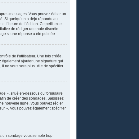
ropres messages. Vous pouvez éditer un
ié. Si quelqu’un a déjà répondu au
 l’heure de l’édition. Ce petit texte
itiative de rédiger une note discrète
sage si une réponse a été publiée.
rôle de l’utilisateur. Une fois créée,
ez également ajouter une signature qui
il ne vous sera plus utile de spécifier
age », situé en-dessous du formulaire
s afin de créer des sondages. Saisissez
ne nouvelle ligne. Vous pouvez régler
ateur ». Vous pouvez également spécifier
r à un sondage vous semble trop