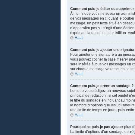
Comment puis-je éditer ou supprime
À moins que vous ne soyez un administ
de vos messages en cliquant le bouton a
message, un petit texte situé en dessou
n’apparaîtra pas s’il s’agit d’une éditio
exprimant la raison de leur édition. Ve
Haut
Comment puis-je ajouter une signatu
Pour ajouter une signature à un message
vous pouvez cocher la case
Insérer une
sera insérée à tous vos messages en coch
sur chaque message votre souhait d’insé
Haut
Comment puis-je créer un sondage ?
Lorsque vous rédigez un nouveau sujet o
principal de rédaction ; si cet onglet n
le titre du sondage en incluant au moi
le nombre d’options que les utilisateurs
une limite de temps en jours, puis enfin 
Haut
Pourquoi ne puis-je pas ajouter plus 
La limite d’options d’un sondage est ré