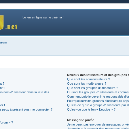
Le jeu en ligne sur le cinéma !
forum
Niveaux des utilisateurs et des groupes d
Que sont les administrateurs ?
ut ?
Que sont les modérateurs ?
nt ?
Que sont les groupes d’utilisateurs ?
nom d’utilisateur dans la liste des
Où sont les groupes d’utilisateurs et commen
Comment puis-je devenir le responsable d’un 
Pourquoi certains groupes d’utilisateurs app
er !
Qu’est-ce qu’un « groupe d’utilisateurs par d
 ne peux à présent plus me connecter ?!
Qu’est-ce que le lien « L’équipe » ?
Messagerie privée
 forum » ?
Je ne peux pas envoyer de messages privé
Je continue à recevoir des messages privés n