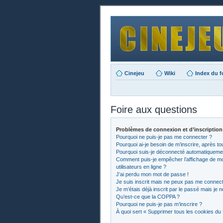
Cinejeu
Wiki
Index du 
Foire aux questions
Problèmes de connexion et d’inscription
Pourquoi ne puis-je pas me connecter ?
Pourquoi ai-je besoin de m’inscrire, après to
Pourquoi suis-je déconnecté automatiqueme
Comment puis-je empêcher l’affichage de mon 
utilisateurs en ligne ?
J’ai perdu mon mot de passe !
Je suis inscrit mais ne peux pas me connect
Je m’étais déjà inscrit par le passé mais je
Qu’est-ce que la COPPA ?
Pourquoi ne puis-je pas m’inscrire ?
À quoi sert « Supprimer tous les cookies du