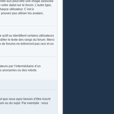
’entre eux peut être une image associée
otre statut sur le forum. L’autre type,
aque utilisateur. C’est à
 pouvez pas utiliser les avatars,
tif ou identifient certains utilisateurs
ifier le texte des rangs du forum. Merci
de forums ne toléreront pas ceci et un
sateurs par l’intermédiaire d’un
urs anonymes ou des robots.
ut que vous ayez besoin d’être inscrit
rum ou du sujet. Par exemple : vous