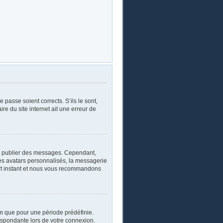
 passe soient corrects. S’ils le sont,
re du site internet ait une erreur de
oir publier des messages. Cependant,
les avatars personnalisés, la messagerie
ourt instant et nous vous recommandons
m que pour une période prédéfinie.
respondante lors de votre connexion.