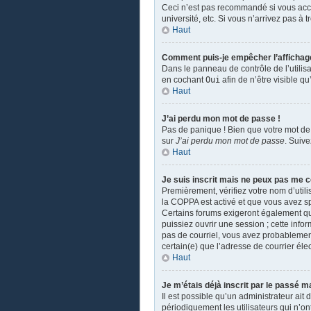
Ceci n’est pas recommandé si vous accé
université, etc. Si vous n’arrivez pas à 
Haut
Comment puis-je empêcher l’affichage d
Dans le panneau de contrôle de l’utilis
en cochant
Oui
afin de n’être visible 
Haut
J’ai perdu mon mot de passe !
Pas de panique ! Bien que votre mot de 
sur
J’ai perdu mon mot de passe
. Suiv
Haut
Je suis inscrit mais ne peux pas me c
Premièrement, vérifiez votre nom d’utili
la COPPA est activé et que vous avez sp
Certains forums exigeront également que
puissiez ouvrir une session ; cette infor
pas de courriel, vous avez probablement 
certain(e) que l’adresse de courrier éle
Haut
Je m’étais déjà inscrit par le passé 
Il est possible qu’un administrateur a
périodiquement les utilisateurs qui n’ont