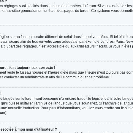
es ?
s vos réglages sont stockés dans la base de données du forum. Si vous souhaitez les
ce lien se situe généralement en haut des pages du forum. Ce système vous permettr
 réglée sur un fuseau horaire différent de celui dans lequel vous êtes. Si tel était l
 fuseau horaire afin de trouver votre zone adéquate, par exemple Londres, Paris, New 
plupart des réglages, n’est accessible qu’aux utilisateurs inscrits. Si vous n’êtes pa
eure n’est toujours pas correcte !
ment réglé le fuseau horaire et l’heure d’été mais que l’heure n’est toujours pas corr
llez contacter un administrateur afin de lui communiquer ce problème.
!
otre langue sur le forum, soit personne n’a encore traduit le logiciel dans votre la
 qu’il puisse installer l’archive de langue que vous souhaitez. Si l’archive de langu
ne nouvelle traduction. Pour plus d’informations, veuillez vous rendre sur le site o
rum).
ssociée à mon nom d’utilisateur ?