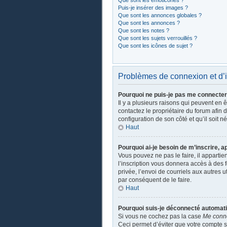
Que sont les émoticônes ?
Puis-je insérer des images ?
Que sont les annonces globales ?
Que sont les annonces ?
Que sont les notes ?
Que sont les sujets verrouillés ?
Que sont les icônes de sujet ?
Problèmes de connexion et d’i
Pourquoi ne puis-je pas me connecter
Il y a plusieurs raisons qui peuvent en 
contactez le propriétaire du forum afin 
configuration de son côté et qu’il soit n
Haut
Pourquoi ai-je besoin de m’inscrire, a
Vous pouvez ne pas le faire, il apparti
l’inscription vous donnera accès à des 
privée, l’envoi de courriels aux autres 
par conséquent de le faire.
Haut
Pourquoi suis-je déconnecté automat
Si vous ne cochez pas la case
Me conn
Ceci permet d’éviter que votre compte so