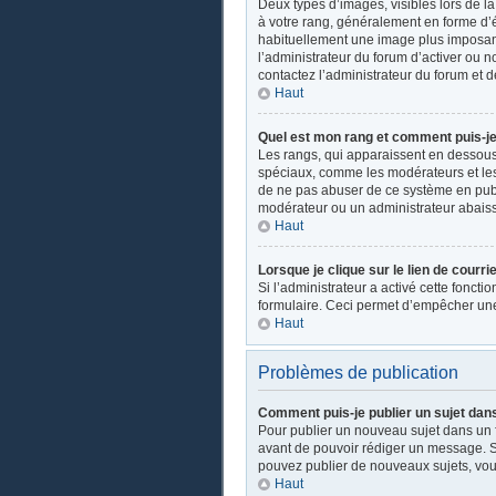
Deux types d’images, visibles lors de l
à votre rang, généralement en forme d’ét
habituellement une image plus imposant
l’administrateur du forum d’activer ou n
contactez l’administrateur du forum et d
Haut
Quel est mon rang et comment puis-je 
Les rangs, qui apparaissent en dessous d
spéciaux, comme les modérateurs et les 
de ne pas abuser de ce système en publ
modérateur ou un administrateur abais
Haut
Lorsque je clique sur le lien de courri
Si l’administrateur a activé cette fonctio
formulaire. Ceci permet d’empêcher une
Haut
Problèmes de publication
Comment puis-je publier un sujet dan
Pour publier un nouveau sujet dans un fo
avant de pouvoir rédiger un message. Su
pouvez publier de nouveaux sujets, vou
Haut