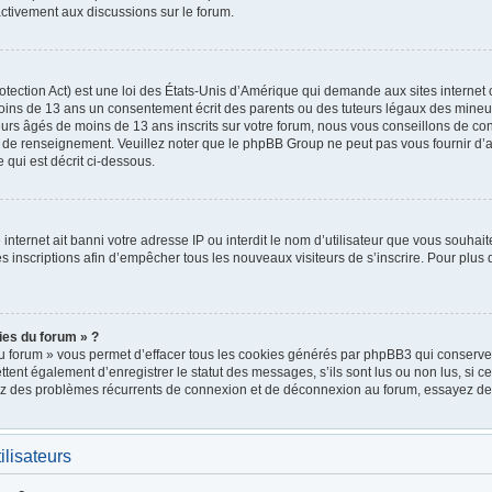
ctivement aux discussions sur le forum.
ection Act) est une loi des États-Unis d’Amérique qui demande aux sites internet 
oins de 13 ans un consentement écrit des parents ou des tuteurs légaux des mineu
urs âgés de moins de 13 ans inscrits sur votre forum, nous vous conseillons de cont
e de renseignement. Veuillez noter que le phpBB Group ne peut pas vous fournir d’a
 qui est décrit ci-dessous.
e internet ait banni votre adresse IP ou interdit le nom d’utilisateur que vous souhait
 inscriptions afin d’empêcher tous les nouveaux visiteurs de s’inscrire. Pour plus d
ies du forum » ?
u forum » vous permet d’effacer tous les cookies générés par phpBB3 qui conservent
nt également d’enregistrer le statut des messages, s’ils sont lus ou non lus, si cett
rez des problèmes récurrents de connexion et de déconnexion au forum, essayez de
ilisateurs