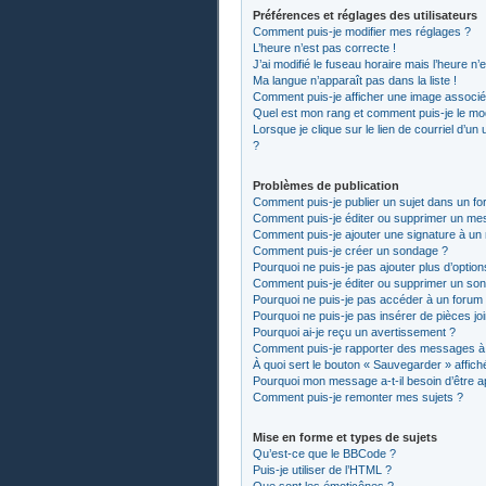
Préférences et réglages des utilisateurs
Comment puis-je modifier mes réglages ?
L’heure n’est pas correcte !
J’ai modifié le fuseau horaire mais l’heure n’
Ma langue n’apparaît pas dans la liste !
Comment puis-je afficher une image associée
Quel est mon rang et comment puis-je le mod
Lorsque je clique sur le lien de courriel d’un
?
Problèmes de publication
Comment puis-je publier un sujet dans un fo
Comment puis-je éditer ou supprimer un me
Comment puis-je ajouter une signature à u
Comment puis-je créer un sondage ?
Pourquoi ne puis-je pas ajouter plus d’optio
Comment puis-je éditer ou supprimer un so
Pourquoi ne puis-je pas accéder à un forum
Pourquoi ne puis-je pas insérer de pièces jo
Pourquoi ai-je reçu un avertissement ?
Comment puis-je rapporter des messages à
À quoi sert le bouton « Sauvegarder » affiché
Pourquoi mon message a-t-il besoin d’être 
Comment puis-je remonter mes sujets ?
Mise en forme et types de sujets
Qu’est-ce que le BBCode ?
Puis-je utiliser de l’HTML ?