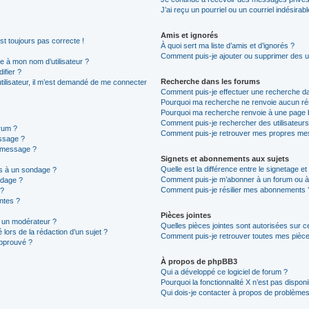
J’ai reçu un pourriel ou un courriel indésirab
Amis et ignorés
est toujours pas correcte !
À quoi sert ma liste d’amis et d’ignorés ?
Comment puis-je ajouter ou supprimer des uti
 à mon nom d’utilisateur ?
ifier ?
Recherche dans les forums
 utilisateur, il m’est demandé de me connecter
Comment puis-je effectuer une recherche d
Pourquoi ma recherche ne renvoie aucun rés
Pourquoi ma recherche renvoie à une page 
Comment puis-je rechercher des utilisateurs
rum ?
Comment puis-je retrouver mes propres mes
ssage ?
n message ?
Signets et abonnements aux sujets
Quelle est la différence entre le signetage e
ns à un sondage ?
Comment puis-je m’abonner à un forum ou à 
ndage ?
Comment puis-je résilier mes abonnements 
 ?
intes ?
Pièces jointes
 un modérateur ?
Quelles pièces jointes sont autorisées sur c
 lors de la rédaction d’un sujet ?
Comment puis-je retrouver toutes mes pièces
approuvé ?
À propos de phpBB3
Qui a développé ce logiciel de forum ?
Pourquoi la fonctionnalité X n’est pas disponi
Qui dois-je contacter à propos de problèmes