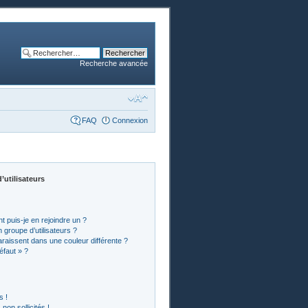
Recherche avancée
FAQ
Connexion
’utilisateurs
t puis-je en rejoindre un ?
groupe d’utilisateurs ?
araissent dans une couleur différente ?
éfaut » ?
s !
on sollicités !