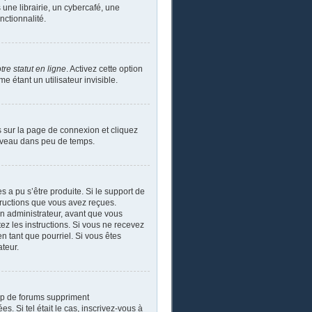
ne librairie, un cybercafé, une
nctionnalité.
re statut en ligne
. Activez cette option
étant un utilisateur invisible.
s sur la page de connexion et cliquez
ouveau dans peu de temps.
s a pu s’être produite. Si le support de
tructions que vous avez reçues.
un administrateur, avant que vous
tez les instructions. Si vous ne recevez
n tant que pourriel. Si vous êtes
ateur.
up de forums suppriment
s. Si tel était le cas, inscrivez-vous à