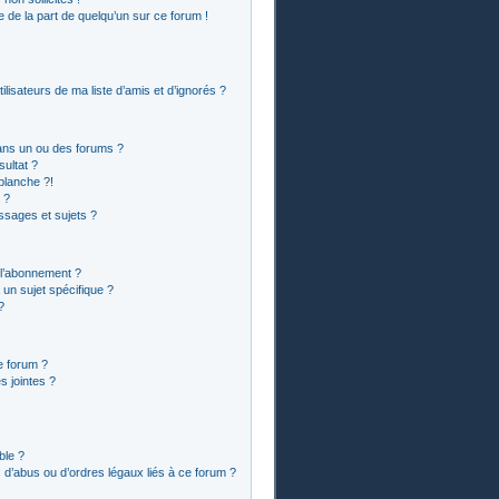
le de la part de quelqu’un sur ce forum !
lisateurs de ma liste d’amis et d’ignorés ?
ans un ou des forums ?
ultat ?
blanche ?!
 ?
sages et sujets ?
t l’abonnement ?
un sujet spécifique ?
?
e forum ?
 jointes ?
ble ?
 d’abus ou d’ordres légaux liés à ce forum ?