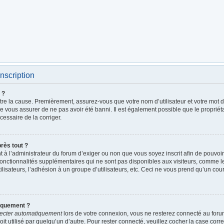
nscription
 ?
être la cause. Premièrement, assurez-vous que votre nom d’utilisateur et votre mot de
de vous assurer de ne pas avoir été banni. Il est également possible que le propriétai
écessaire de la corriger.
près tout ?
ent à l’administrateur du forum d’exiger ou non que vous soyez inscrit afin de pouv
fonctionnalités supplémentaires qui ne sont pas disponibles aux visiteurs, comme 
utilisateurs, l’adhésion à un groupe d’utilisateurs, etc. Ceci ne vous prend qu’un c
iquement ?
ecter automatiquement
lors de votre connexion, vous ne resterez connecté au foru
it utilisé par quelqu’un d’autre. Pour rester connecté, veuillez cocher la case cor