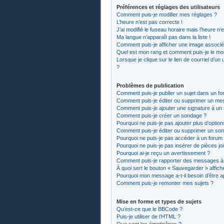
Préférences et réglages des utilisateurs
Comment puis-je modifier mes réglages ?
L’heure n’est pas correcte !
J’ai modifié le fuseau horaire mais l’heure n’
Ma langue n’apparaît pas dans la liste !
Comment puis-je afficher une image associée
Quel est mon rang et comment puis-je le mod
Lorsque je clique sur le lien de courriel d’un
?
Problèmes de publication
Comment puis-je publier un sujet dans un fo
Comment puis-je éditer ou supprimer un me
Comment puis-je ajouter une signature à u
Comment puis-je créer un sondage ?
Pourquoi ne puis-je pas ajouter plus d’optio
Comment puis-je éditer ou supprimer un so
Pourquoi ne puis-je pas accéder à un forum
Pourquoi ne puis-je pas insérer de pièces jo
Pourquoi ai-je reçu un avertissement ?
Comment puis-je rapporter des messages à
À quoi sert le bouton « Sauvegarder » affiché
Pourquoi mon message a-t-il besoin d’être 
Comment puis-je remonter mes sujets ?
Mise en forme et types de sujets
Qu’est-ce que le BBCode ?
Puis-je utiliser de l’HTML ?