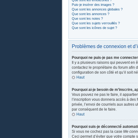
Que sont les émoticônes ?
Puis-je insérer des images ?
Que sont les annonces globales ?
Que sont les annonces ?
Que sont les notes ?
Que sont les sujets verrouillés ?
Que sont les icônes de sujet ?
Problèmes de connexion et d’i
Pourquoi ne puis-je pas me connecter
Il y a plusieurs raisons qui peuvent en 
contactez le propriétaire du forum afin 
configuration de son côté et qu’il soit n
Haut
Pourquoi ai-je besoin de m’inscrire, a
Vous pouvez ne pas le faire, il apparti
l’inscription vous donnera accès à des 
privée, l’envoi de courriels aux autres 
par conséquent de le faire.
Haut
Pourquoi suis-je déconnecté automat
Si vous ne cochez pas la case
Me conn
Ceci permet d’éviter que votre compte so