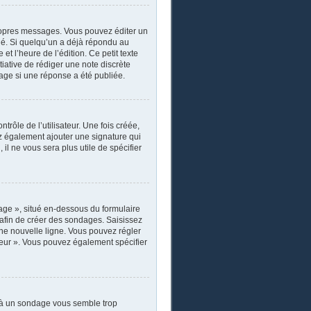
ropres messages. Vous pouvez éditer un
ié. Si quelqu’un a déjà répondu au
 l’heure de l’édition. Ce petit texte
itiative de rédiger une note discrète
sage si une réponse a été publiée.
rôle de l’utilisateur. Une fois créée,
ez également ajouter une signature qui
il ne vous sera plus utile de spécifier
age », situé en-dessous du formulaire
s afin de créer des sondages. Saisissez
ne nouvelle ligne. Vous pouvez régler
ateur ». Vous pouvez également spécifier
r à un sondage vous semble trop