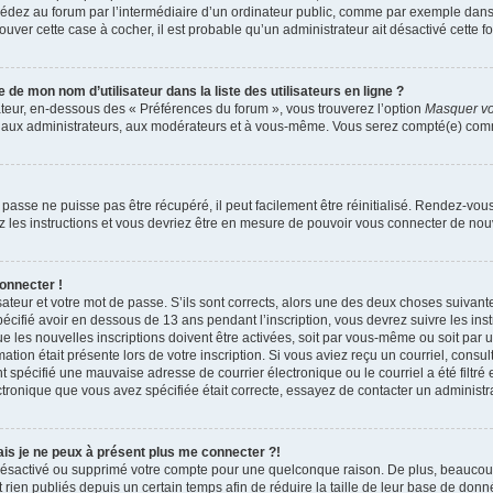
dez au forum par l’intermédiaire d’un ordinateur public, comme par exemple dans u
trouver cette case à cocher, il est probable qu’un administrateur ait désactivé cette fo
e mon nom d’utilisateur dans la liste des utilisateurs en ligne ?
ateur, en-dessous des « Préférences du forum », vous trouverez l’option
Masquer vot
qu’aux administrateurs, aux modérateurs et à vous-même. Vous serez compté(e) comme 
passe ne puisse pas être récupéré, il peut facilement être réinitialisé. Rendez-vou
ez les instructions et vous devriez être en mesure de pouvoir vous connecter de n
onnecter !
sateur et votre mot de passe. S’ils sont corrects, alors une des deux choses suivante
écifié avoir en dessous de 13 ans pendant l’inscription, vous devrez suivre les ins
 les nouvelles inscriptions doivent être activées, soit par vous-même ou soit par 
mation était présente lors de votre inscription. Si vous aviez reçu un courriel, consul
spécifié une mauvaise adresse de courrier électronique ou le courriel a été filtré e
ctronique que vous avez spécifiée était correcte, essayez de contacter un administr
mais je ne peux à présent plus me connecter ?!
it désactivé ou supprimé votre compte pour une quelconque raison. De plus, beauco
 rien publiés depuis un certain temps afin de réduire la taille de leur base de donnée