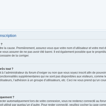
nscription
 ?
être la cause. Premièrement, assurez-vous que votre nom d’utilisateur et votre mot de
de vous assurer de ne pas avoir été banni. Il est également possible que le propriétai
écessaire de la corriger.
près tout ?
ent à l’administrateur du forum d’exiger ou non que vous soyez inscrit afin de pouv
fonctionnalités supplémentaires qui ne sont pas disponibles aux visiteurs, comme 
utilisateurs, l’adhésion à un groupe d’utilisateurs, etc. Ceci ne vous prend qu’un c
iquement ?
ecter automatiquement
lors de votre connexion, vous ne resterez connecté au foru
it utilisé par quelqu’un d’autre. Pour rester connecté, veuillez cocher la case cor