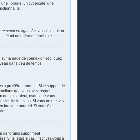
ne librairie, un cybercafé, une
nctionnalité.
re statut en ligne
. Activez cette option
étant un utilisateur invisible.
s sur la page de connexion et cliquez
ouveau dans peu de temps.
s a pu s’être produite. Si le support de
tructions que vous avez reçues.
un administrateur, avant que vous
tez les instructions. Si vous ne recevez
n tant que pourriel. Si vous êtes
ateur.
up de forums suppriment
s. Si tel était le cas, inscrivez-vous à