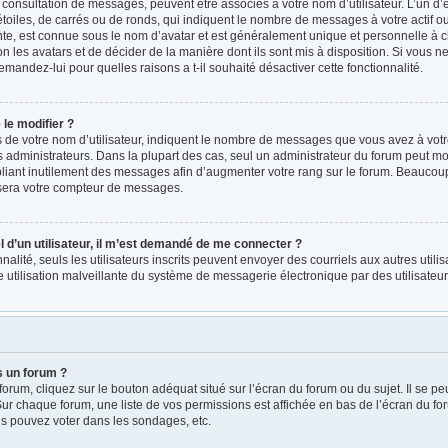
a consultation de messages, peuvent être associés à votre nom d’utilisateur. L’un d
oiles, de carrés ou de ronds, qui indiquent le nombre de messages à votre actif ou v
e, est connue sous le nom d’avatar et est généralement unique et personnelle à ch
on les avatars et de décider de la manière dont ils sont mis à disposition. Si vous ne
emandez-lui pour quelles raisons a t-il souhaité désactiver cette fonctionnalité.
le modifier ?
e votre nom d’utilisateur, indiquent le nombre de messages que vous avez à votre ac
administrateurs. Dans la plupart des cas, seul un administrateur du forum peut mod
iant inutilement des messages afin d’augmenter votre rang sur le forum. Beaucoup 
sera votre compteur de messages.
el d’un utilisateur, il m’est demandé de me connecter ?
nnalité, seuls les utilisateurs inscrits peuvent envoyer des courriels aux autres utili
 utilisation malveillante du système de messagerie électronique par des utilisate
s un forum ?
rum, cliquez sur le bouton adéquat situé sur l’écran du forum ou du sujet. Il se pe
r chaque forum, une liste de vos permissions est affichée en bas de l’écran du fo
s pouvez voter dans les sondages, etc.