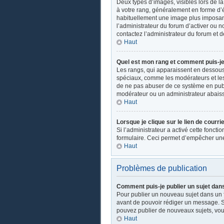
Deux types d’images, visibles lors de l
à votre rang, généralement en forme d’ét
habituellement une image plus imposant
l’administrateur du forum d’activer ou n
contactez l’administrateur du forum et d
Haut
Quel est mon rang et comment puis-je 
Les rangs, qui apparaissent en dessous d
spéciaux, comme les modérateurs et les 
de ne pas abuser de ce système en publ
modérateur ou un administrateur abais
Haut
Lorsque je clique sur le lien de courri
Si l’administrateur a activé cette fonctio
formulaire. Ceci permet d’empêcher une
Haut
Problèmes de publication
Comment puis-je publier un sujet dan
Pour publier un nouveau sujet dans un fo
avant de pouvoir rédiger un message. Su
pouvez publier de nouveaux sujets, vou
Haut