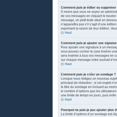
Comment puis-je éditer ou supprime
À moins que vous ne soyez un administ
de vos messages en cliquant le bouton a
message, un petit texte situé en dessou
n’apparaîtra pas s’il s’agit d’une éditio
exprimant la raison de leur édition. Ve
Haut
Comment puis-je ajouter une signatu
Pour ajouter une signature à un message
vous pouvez cocher la case
Insérer une
sera insérée à tous vos messages en coch
sur chaque message votre souhait d’insé
Haut
Comment puis-je créer un sondage ?
Lorsque vous rédigez un nouveau sujet o
principal de rédaction ; si cet onglet n
le titre du sondage en incluant au moi
le nombre d’options que les utilisateurs
une limite de temps en jours, puis enfin 
Haut
Pourquoi ne puis-je pas ajouter plus 
La limite d’options d’un sondage est ré