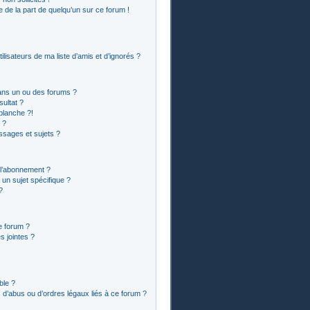
le de la part de quelqu’un sur ce forum !
lisateurs de ma liste d’amis et d’ignorés ?
ans un ou des forums ?
ultat ?
blanche ?!
 ?
sages et sujets ?
t l’abonnement ?
un sujet spécifique ?
?
e forum ?
 jointes ?
ble ?
 d’abus ou d’ordres légaux liés à ce forum ?