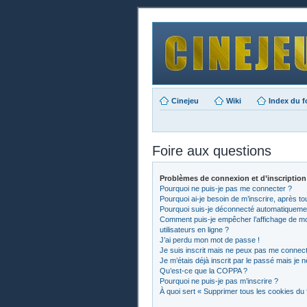
Cinejeu
Wiki
Index du 
Foire aux questions
Problèmes de connexion et d’inscription
Pourquoi ne puis-je pas me connecter ?
Pourquoi ai-je besoin de m’inscrire, après to
Pourquoi suis-je déconnecté automatiqueme
Comment puis-je empêcher l’affichage de mon 
utilisateurs en ligne ?
J’ai perdu mon mot de passe !
Je suis inscrit mais ne peux pas me connect
Je m’étais déjà inscrit par le passé mais je
Qu’est-ce que la COPPA ?
Pourquoi ne puis-je pas m’inscrire ?
À quoi sert « Supprimer tous les cookies du