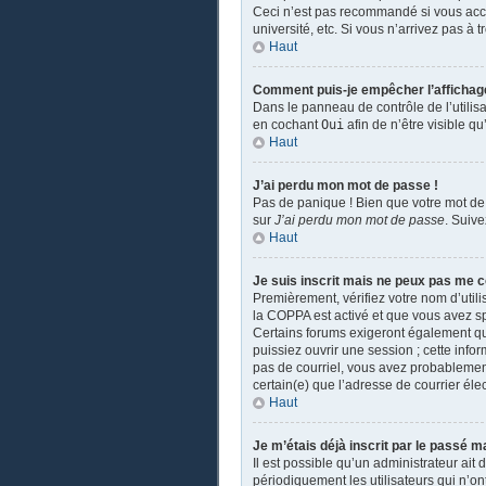
Ceci n’est pas recommandé si vous accé
université, etc. Si vous n’arrivez pas à 
Haut
Comment puis-je empêcher l’affichage d
Dans le panneau de contrôle de l’utilis
en cochant
Oui
afin de n’être visible 
Haut
J’ai perdu mon mot de passe !
Pas de panique ! Bien que votre mot de 
sur
J’ai perdu mon mot de passe
. Suiv
Haut
Je suis inscrit mais ne peux pas me c
Premièrement, vérifiez votre nom d’utili
la COPPA est activé et que vous avez sp
Certains forums exigeront également que
puissiez ouvrir une session ; cette infor
pas de courriel, vous avez probablement 
certain(e) que l’adresse de courrier éle
Haut
Je m’étais déjà inscrit par le passé 
Il est possible qu’un administrateur a
périodiquement les utilisateurs qui n’ont