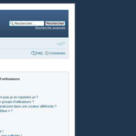
Recherche avancée
FAQ
Connexion
’utilisateurs
t puis-je en rejoindre un ?
groupe d’utilisateurs ?
araissent dans une couleur différente ?
éfaut » ?
s !
on sollicités !