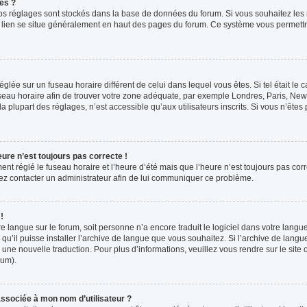
es ?
s vos réglages sont stockés dans la base de données du forum. Si vous souhaitez les
ce lien se situe généralement en haut des pages du forum. Ce système vous permettr
 réglée sur un fuseau horaire différent de celui dans lequel vous êtes. Si tel était l
 fuseau horaire afin de trouver votre zone adéquate, par exemple Londres, Paris, New 
plupart des réglages, n’est accessible qu’aux utilisateurs inscrits. Si vous n’êtes pa
eure n’est toujours pas correcte !
ment réglé le fuseau horaire et l’heure d’été mais que l’heure n’est toujours pas corr
llez contacter un administrateur afin de lui communiquer ce problème.
!
otre langue sur le forum, soit personne n’a encore traduit le logiciel dans votre la
 qu’il puisse installer l’archive de langue que vous souhaitez. Si l’archive de langu
ne nouvelle traduction. Pour plus d’informations, veuillez vous rendre sur le site o
rum).
ssociée à mon nom d’utilisateur ?