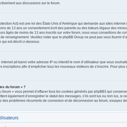
ctivement aux discussions sur le forum.
ection Act) est une loi des États-Unis d’Amérique qui demande aux sites internet 
oins de 13 ans un consentement écrit des parents ou des tuteurs légaux des mineu
urs âgés de moins de 13 ans inscrits sur votre forum, nous vous conseillons de cont
e de renseignement. Veuillez noter que le phpBB Group ne peut pas vous fournir d’a
 qui est décrit ci-dessous.
e internet ait banni votre adresse IP ou interdit le nom d’utilisateur que vous souhait
 inscriptions afin d’empêcher tous les nouveaux visiteurs de s’inscrire. Pour plus d
ies du forum » ?
u forum » vous permet d’effacer tous les cookies générés par phpBB3 qui conservent
nt également d’enregistrer le statut des messages, s’ils sont lus ou non lus, si cett
rez des problèmes récurrents de connexion et de déconnexion au forum, essayez de
ilisateurs