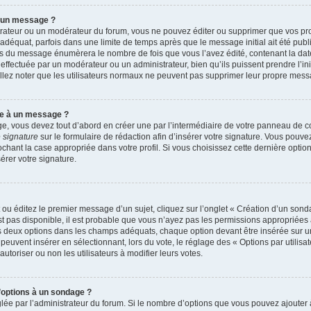
r un message ?
rateur ou un modérateur du forum, vous ne pouvez éditer ou supprimer que vos p
déquat, parfois dans une limite de temps après que le message initial ait été publ
s du message énumèrera le nombre de fois que vous l’avez édité, contenant la date et
n effectuée par un modérateur ou un administrateur, bien qu’ils puissent prendre l’in
uillez noter que les utilisateurs normaux ne peuvent pas supprimer leur propre mes
re à un message ?
, vous devez tout d’abord en créer une par l’intermédiaire de votre panneau de cont
 signature
sur le formulaire de rédaction afin d’insérer votre signature. Vous pouv
ant la case appropriée dans votre profil. Si vous choisissez cette dernière option, 
rer votre signature.
u éditez le premier message d’un sujet, cliquez sur l’onglet « Création d’un sond
’est pas disponible, il est probable que vous n’ayez pas les permissions appropriée
ns deux options dans les champs adéquats, chaque option devant être insérée sur u
 peuvent insérer en sélectionnant, lors du vote, le réglage des « Options par utilis
autoriser ou non les utilisateurs à modifier leurs votes.
d’options à un sondage ?
glée par l’administrateur du forum. Si le nombre d’options que vous pouvez ajoute