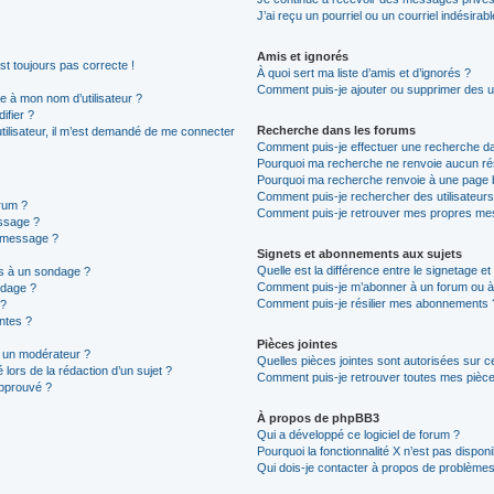
J’ai reçu un pourriel ou un courriel indésirab
Amis et ignorés
est toujours pas correcte !
À quoi sert ma liste d’amis et d’ignorés ?
Comment puis-je ajouter ou supprimer des uti
 à mon nom d’utilisateur ?
ifier ?
Recherche dans les forums
 utilisateur, il m’est demandé de me connecter
Comment puis-je effectuer une recherche d
Pourquoi ma recherche ne renvoie aucun rés
Pourquoi ma recherche renvoie à une page 
Comment puis-je rechercher des utilisateurs
rum ?
Comment puis-je retrouver mes propres mes
ssage ?
n message ?
Signets et abonnements aux sujets
Quelle est la différence entre le signetage e
ns à un sondage ?
Comment puis-je m’abonner à un forum ou à 
ndage ?
Comment puis-je résilier mes abonnements 
 ?
intes ?
Pièces jointes
 un modérateur ?
Quelles pièces jointes sont autorisées sur c
 lors de la rédaction d’un sujet ?
Comment puis-je retrouver toutes mes pièces
approuvé ?
À propos de phpBB3
Qui a développé ce logiciel de forum ?
Pourquoi la fonctionnalité X n’est pas disponi
Qui dois-je contacter à propos de problèmes