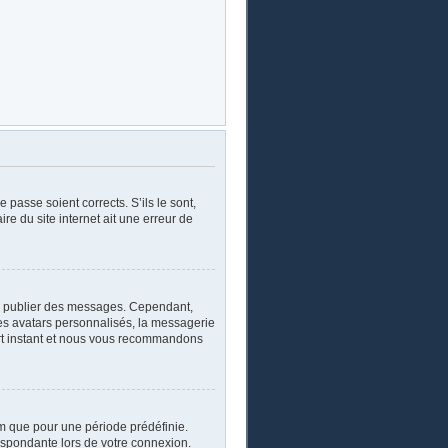
 passe soient corrects. S’ils le sont,
re du site internet ait une erreur de
oir publier des messages. Cependant,
les avatars personnalisés, la messagerie
ourt instant et nous vous recommandons
m que pour une période prédéfinie.
respondante lors de votre connexion.