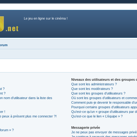
Le jeu en ligne sur le cinéma !
forum
Niveaux des utilisateurs et des groupes d
Que sont les administrateurs ?
ut ?
Que sont les modérateurs ?
nt ?
Que sont les groupes d’utilisateurs ?
nom d’utilisateur dans la liste des
Où sont les groupes d’utilisateurs et commen
Comment puis-je devenir le responsable d’un 
Pourquoi certains groupes d’utilisateurs app
er !
Qu’est-ce qu’un « groupe d’utilisateurs par d
 ne peux à présent plus me connecter ?!
Qu’est-ce que le lien « L’équipe » ?
Messagerie privée
 forum » ?
Je ne peux pas envoyer de messages privé
Je continue à recevoir des messages privés n