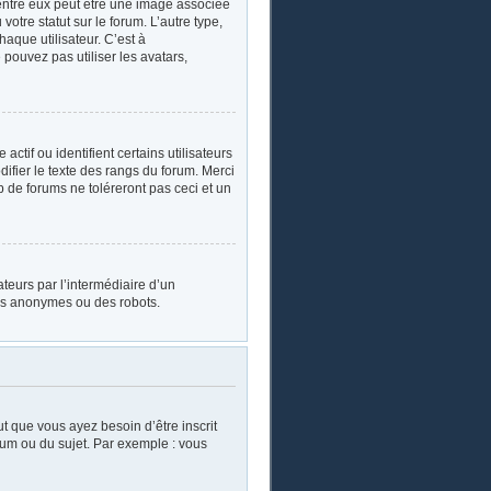
’entre eux peut être une image associée
otre statut sur le forum. L’autre type,
aque utilisateur. C’est à
 pouvez pas utiliser les avatars,
tif ou identifient certains utilisateurs
ifier le texte des rangs du forum. Merci
de forums ne toléreront pas ceci et un
sateurs par l’intermédiaire d’un
urs anonymes ou des robots.
ut que vous ayez besoin d’être inscrit
rum ou du sujet. Par exemple : vous