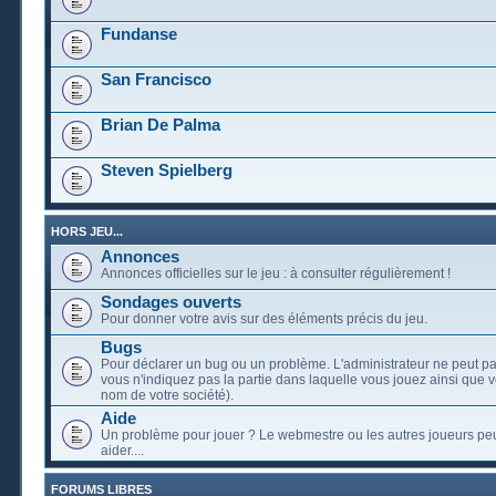
Fundanse
San Francisco
Brian De Palma
Steven Spielberg
HORS JEU...
Annonces
Annonces officielles sur le jeu : à consulter régulièrement !
Sondages ouverts
Pour donner votre avis sur des éléments précis du jeu.
Bugs
Pour déclarer un bug ou un problème. L'administrateur ne peut pa
vous n'indiquez pas la partie dans laquelle vous jouez ainsi que vo
nom de votre société).
Aide
Un problème pour jouer ? Le webmestre ou les autres joueurs pe
aider....
FORUMS LIBRES